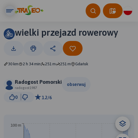
wielki przejazd rowerowy
30 km
2 h 34 min
251 m
251 m
Gdańsk
Radogost Pomorski
obserwuj
radogost1987
3 km
0
1.2/6
© Traseo Map
© OpenMapTiles
© OpenStreetMap contributors
100 m