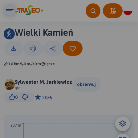
Wielki Kamień
1.6 km
0 m
0 m
łęcze
Sylwester M. Jarkiewicz
obserwuj
qtc
100 m
0
1.0/6
© Traseo Map
© OpenMapTiles
© OpenStreetMap contributors
237 m
B
A