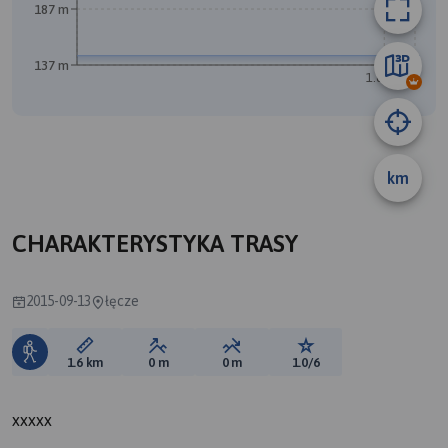
187 m
137 m
1.6 km
km
CHARAKTERYSTYKA TRASY
2015-09-13
łęcze
Długość trasy:
Suma przewyższeń:
Suma spadków:
Ocena trasy:
1.6 km
0 m
0 m
1.0/6
xxxxx