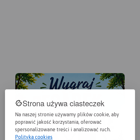
nie
obejmuje swym
którzy podróżują
tur
zasięgiem Chełmno, Toruń,
samochodem.
ora
Chełmżę, Świecie, Grudziądz,
Rok
Golub-Dobrzyń oraz
Bydgoszcz.
Rok wydania
2017
Strona używa ciasteczek
Na naszej stronie używamy plików cookie, aby
poprawić jakość korzystania, oferować
spersonalizowane treści i analizować ruch.
Polityka cookies