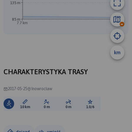
135 m
85 m
7.7 km
km
CHARAKTERYSTYKA TRASY
2017-05-25
Inowrocław
Długość trasy:
Suma przewyższeń:
Suma spadków:
Ocena trasy:
10 km
0 m
0 m
1.0/6
dojazd
umieść