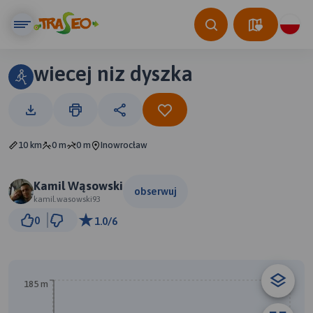
wiecej niz dyszka
10 km
0 m
0 m
Inowrocław
Kamil Wąsowski
obserwuj
kamil.wasowski93
1 km
0
1.0/6
© Traseo Map
© OpenMapTiles
© OpenStreetMap contributors
B
A
185 m