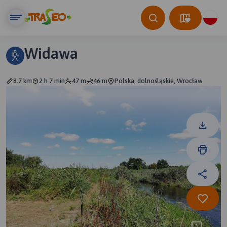
Widawa
8.7 km
2 h 7 min
47 m
46 m
Polska, dolnośląskie, Wrocław