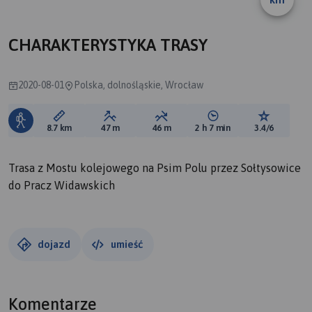
A
CHARAKTERYSTYKA TRASY
2020-08-01
Polska, dolnośląskie, Wrocław
Długość trasy:
Suma przewyższeń:
Suma spadków:
Średni czas potrzebny 
Ocena tras
8.7 km
47 m
46 m
2 h 7 min
3.4/6
Trasa z Mostu kolejowego na Psim Polu przez Sołtysowice
do Pracz Widawskich
dojazd
umieść
Komentarze