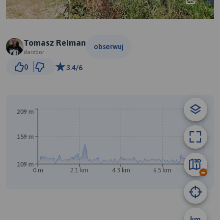
Tomasz Reiman
obserwuj
darzbor
1 km
0
3.4/6
© Traseo Map
© OpenMapTiles
© OpenStreetMap contributors
B
209 m
159 m
109 m
0 m
2.1 km
4.3 km
6.5 km
8.6 km
km