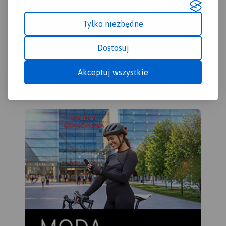
kół
z d
Tylko niezbędne
pra
naj
Dostosuj
(wy
Pols
Akceptuj wszystkie