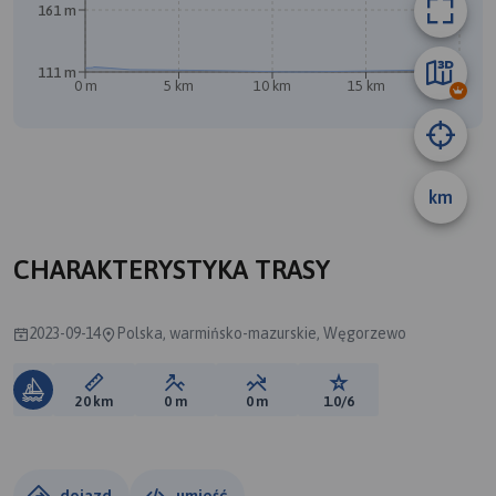
161 m
111 m
0 m
5 km
10 km
15 km
20 km
km
B
CHARAKTERYSTYKA TRASY
2023-09-14
Polska, warmińsko-mazurskie, Węgorzewo
Długość trasy:
Suma przewyższeń:
Suma spadków:
Ocena trasy:
20 km
0 m
0 m
1.0/6
dojazd
umieść