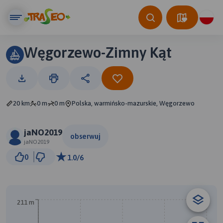
Węgorzewo-Zimny Kąt
20 km
0 m
0 m
Polska, warmińsko-mazurskie, Węgorzewo
jaNO2019
obserwuj
jaNO2019
5 km
0
1.0/6
© Traseo Map
© OpenMapTiles
© OpenStreetMap contributors
A
211 m