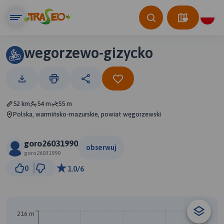
wegorzewo-gizycko
52 km
54 m
55 m
Polska, warmińsko-mazurskie, powiat węgorzewski
goro26031990
obserwuj
goro26031990
5 km
0
1.0/6
© Traseo Map
© OpenMapTiles
© OpenStreetMap contributors
A
216 m