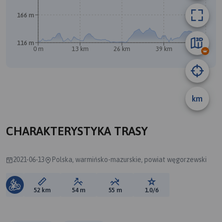
166 m
116 m
0 m
13 km
26 km
39 km
52 km
km
B
CHARAKTERYSTYKA TRASY
2021-06-13
Polska, warmińsko-mazurskie, powiat węgorzewski
Długość trasy:
Suma przewyższeń:
Suma spadków:
Ocena trasy:
52 km
54 m
55 m
1.0/6