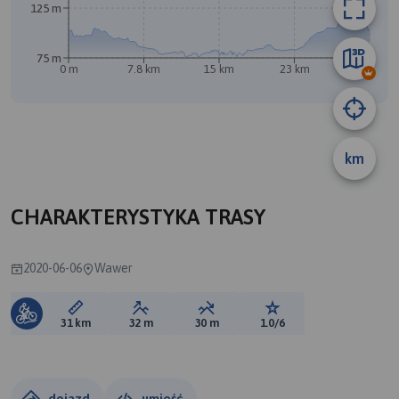
125 m
75 m
0 m
7.8 km
15 km
23 km
31 km
km
CHARAKTERYSTYKA TRASY
2020-06-06
Wawer
Długość trasy:
Suma przewyższeń:
Suma spadków:
Ocena trasy:
31 km
32 m
30 m
1.0/6
dojazd
umieść