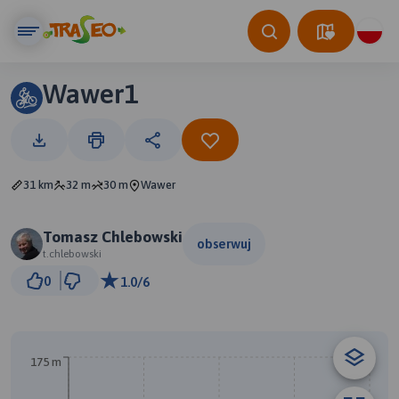
Wawer1
31 km
32 m
30 m
Wawer
Tomasz Chlebowski
obserwuj
t.chlebowski
2 km
0
1.0/6
© Traseo Map
© OpenMapTiles
© OpenStreetMap contributors
A
B
175 m