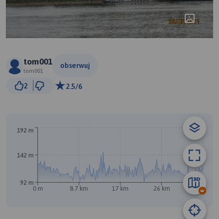
tom001
obserwuj
tom001
2 km
2
2.5/6
© Traseo Map
© OpenMapTiles
© OpenStreetMap contributors
192 m
142 m
92 m
0 m
8.7 km
17 km
26 km
34 km