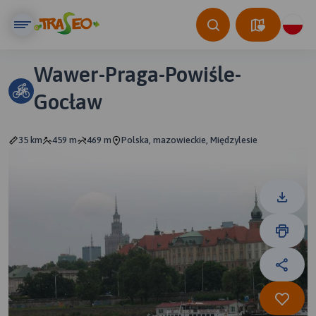
Wawer-Praga-Powiśle-
Gocław
35 km
459 m
469 m
Polska, mazowieckie, Międzylesie