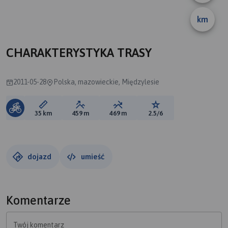
B
A
km
CHARAKTERYSTYKA TRASY
2011-05-28
Polska, mazowieckie, Międzylesie
Długość trasy:
Suma przewyższeń:
Suma spadków:
Ocena trasy:
35 km
459 m
469 m
2.5/6
dojazd
umieść
Komentarze
Twój komentarz