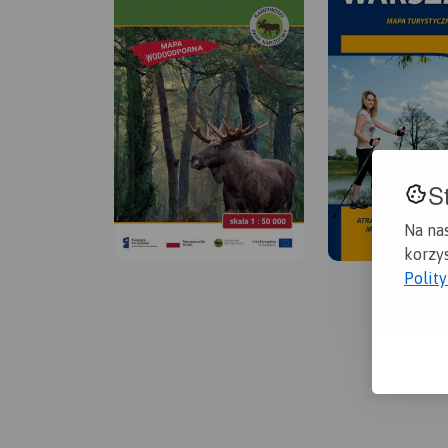
S
Na na
korzys
Polit