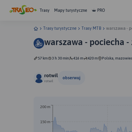
Trasy
Mapy turystyczne
PRO
Trasy turystyczne
Trasy MTB
warszawa - p
warszawa - pociecha -
57 km
3 h 30 min
416 m
420 m
Polska, mazowie
rotwil
obserwuj
rotwil
200 m
150 m