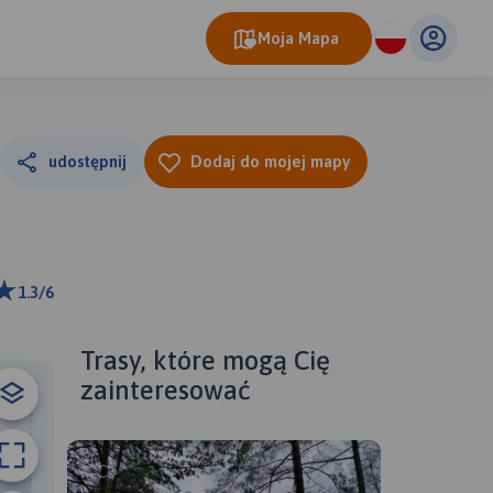
Moja Mapa
udostępnij
Dodaj do mojej mapy
1.3/6
ributors
Trasy, które mogą Cię
zainteresować