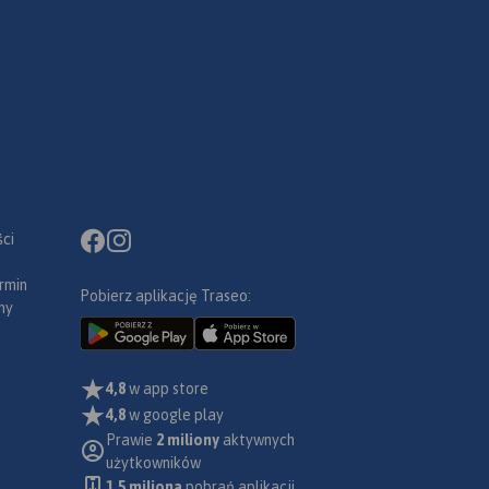
ci
rmin
Pobierz aplikację Traseo:
ny
4,8
w app store
4,8
w google play
Prawie
2 miliony
aktywnych
użytkowników
1.5 miliona
pobrań aplikacji