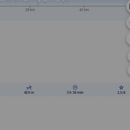
28 km
42 km
A
B
ewyższeń:
Suma spadków:
Średni czas potrzebny na pokon
Ocen
420 m
3 h 30 min
1.3/6