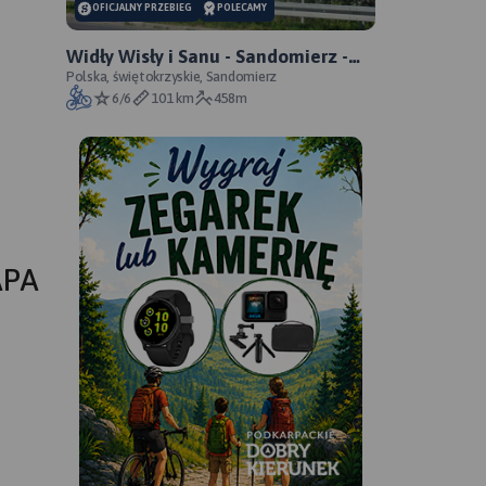
OFICJALNY PRZEBIEG
POLECAMY
Widły Wisły i Sanu - Sandomierz -
Zawichost - Annopol - oficjalny
Polska, świętokrzyskie, Sandomierz
6/6
101 km
458m
przebieg
APA