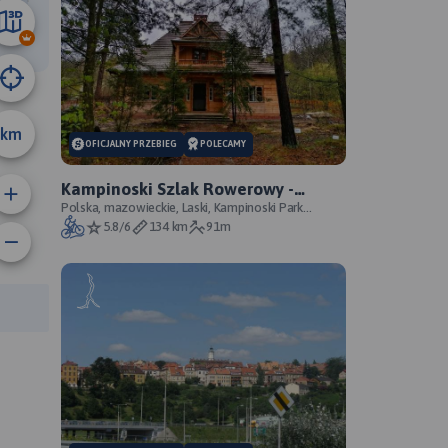
57 km
km
OFICJALNY PRZEBIEG
POLECAMY
Kampinoski Szlak Rowerowy -
oficjalny przebieg szlaku
Polska, mazowieckie, Laski, Kampinoski Park
Narodowy
5.8/6
134 km
91m
anie trasy:
a trasy: