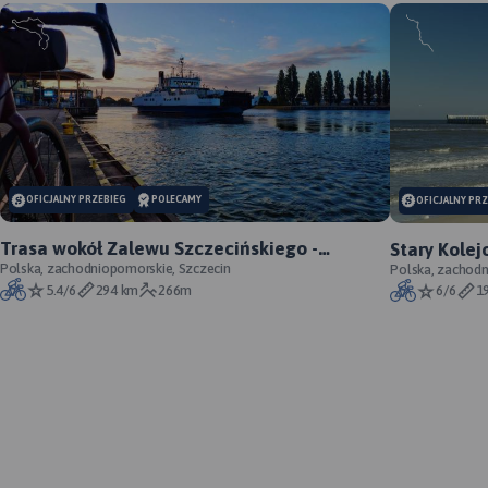
OFICJALNY PRZEBIEG
POLECAMY
OFICJALNY PR
Trasa wokół Zalewu Szczecińskiego -
Stary Kolej
oficjalny przebieg szlaku
Polska, zachodniopomorskie, Szczecin
szlaku
Polska, zachod
5.4/6
294 km
266m
6/6
1