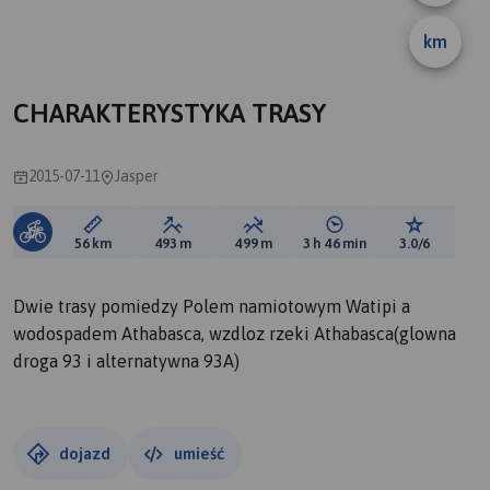
km
CHARAKTERYSTYKA TRASY
2015-07-11
Jasper
Długość trasy:
Suma przewyższeń:
Suma spadków:
Średni czas potrzebny 
Ocena tras
56 km
493 m
499 m
3 h 46 min
3.0/6
Dwie trasy pomiedzy Polem namiotowym Watipi a
wodospadem Athabasca, wzdloz rzeki Athabasca(glowna
droga 93 i alternatywna 93A)
dojazd
umieść