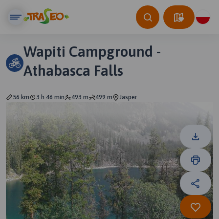
Wapiti Campground -
Athabasca Falls
56 km
3 h 46 min
493 m
499 m
Jasper