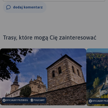
dodaj komentarz
Trasy, które mogą Cię zainteresować
OFICJALNY PRZEBIEG
POLECAMY
OFICJALNY PR