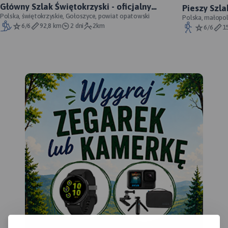
Główny Szlak Świętokrzyski - oficjalny
Pieszy Szla
przebieg
Polska, świętokrzyskie, Gołoszyce, powiat opatowski
przebieg s
Polska, małopol
Morsko; Ogrodzie
6/6
92,8 km
2 dni
2km
6/6
1