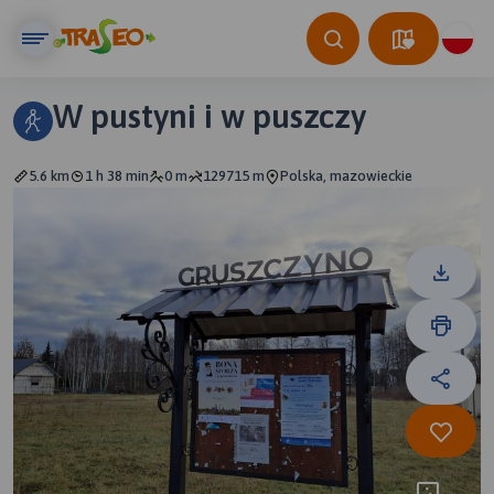
W pustyni i w puszczy
5.6 km
1 h 38 min
0 m
129715 m
Polska, mazowieckie