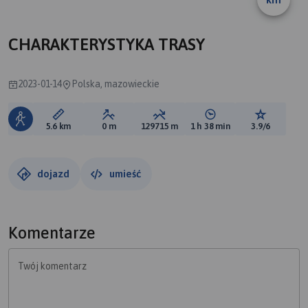
CHARAKTERYSTYKA TRASY
2023-01-14
Polska, mazowieckie
Długość trasy:
Suma przewyższeń:
Suma spadków:
Średni czas potrzebny 
Ocena tras
5.6 km
0 m
129715 m
1 h 38 min
3.9/6
dojazd
umieść
Komentarze
Twój komentarz