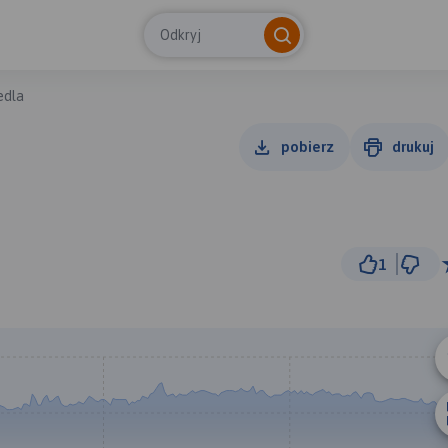
Odkryj
edla
pobierz
drukuj
1
300 m
© Traseo Map
© OpenMapTiles
© OpenStreetMap cont