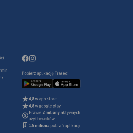
ci
rmin
Pobierz aplikację Traseo:
ny
4,8
w app store
4,8
w google play
Prawie
2 miliony
aktywnych
użytkowników
1.5 miliona
pobrań aplikacji