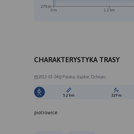
275 m
0 m
1.2 km
CHARAKTERYSTYKA TRASY
2013-03-24
Polska, śląskie, Ochojec
Długość trasy:
Suma prz
5.2 km
119 m
piotrowice