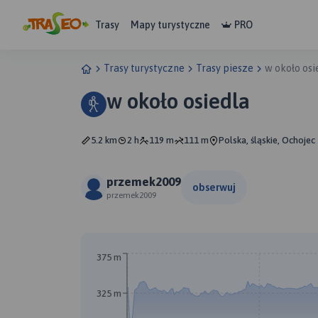
Trasy
Mapy turystyczne
PRO
Trasy turystyczne
Trasy piesze
w około osi
w około osiedla
5.2 km
2 h
119 m
111 m
Polska, śląskie, Ochojec
przemek2009
obserwuj
przemek2009
375 m
B
325 m
A