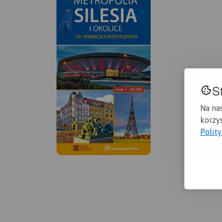
S
Na na
korzys
Polit