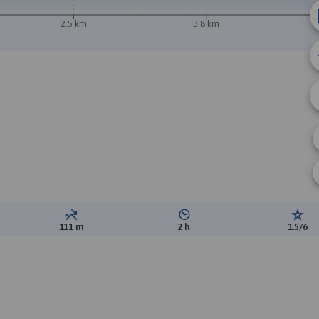
2.5 km
3.8 km
ewyższeń:
Suma spadków:
Średni czas potrzebny na pokon
Ocen
111 m
2 h
1.5/6