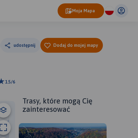
Moja Mapa
udostępnij
Dodaj do mojej mapy
1.5/6
ributors
Trasy, które mogą Cię
zainteresować