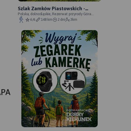
Szlak Zamków Piastowskich -
oficjalny przebieg
Polska, dolnośląskie, Rezerwat przyrody Góra
Choina, Zagórze Śląskie, powiat wałbrzyski
6/6
148 km
2 dni
3km
APA