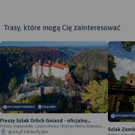
Trasy, które mogą Cię zainteresować
OFICJALNY PRZEBIEG
POLECAMY
OFICJALNY PR
Pieszy Szlak Orlich Gniazd - oficjalny
przebieg szlaku
Polska, małopolskie, Częstochowa; Olsztyn; Mirów; Bobolice;
Szlak Zamk
Morsko; Ogrodzieniec; Pilica; Smoleń; By
6/6
158 km
2km
Polska, dolnośl