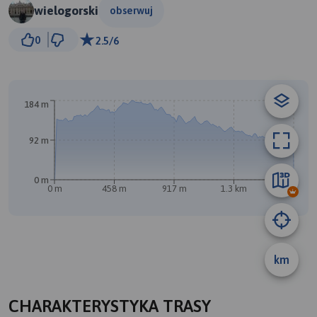
wielogorski
obserwuj
200 m
0
2.5/6
© Traseo Map
© OpenMapTiles
© OpenStreetMap contributors
184 m
92 m
A
0 m
0 m
458 m
917 m
1.3 km
1.8 km
B
km
CHARAKTERYSTYKA TRASY