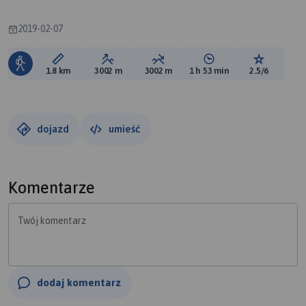
2019-02-07
Długość trasy:
Suma przewyższeń:
Suma spadków:
Średni czas potrzebny 
Ocena tras
1.8 km
3002 m
3002 m
1 h 53 min
2.5/6
dojazd
umieść
Komentarze
Twój komentarz
dodaj komentarz