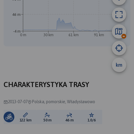
46 m
-4 m
0 m
30 km
61 km
91 km
122 km
km
B
CHARAKTERYSTYKA TRASY
2013-07-07
Polska, pomorskie, Władysławowo
Długość trasy:
Suma przewyższeń:
Suma spadków:
Ocena trasy:
122 km
50 m
46 m
1.0/6