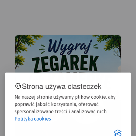
oko
ulic są tu ważniejsze
Gdańska. Na mapie ujęto
201
informacje dotyczące
wszystkie informacje
Gdańska oraz opis
przydatne turyście. Podano
ciekawych miejsc.
aktualne przebiegi szlaków
pieszych, rowerowych,
konnych, nordic walking i
konnych, łącznie z
kilometrażem.
Strona używa ciasteczek
Na naszej stronie używamy plików cookie, aby
poprawić jakość korzystania, oferować
spersonalizowane treści i analizować ruch.
Polityka cookies