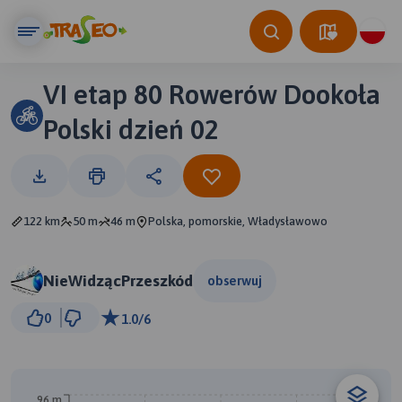
VI etap 80 Rowerów Dookoła
Polski dzień 02
122 km
50 m
46 m
Polska, pomorskie, Władysławowo
NieWidzącPrzeszkód
obserwuj
20 km
0
1.0/6
© Traseo Map
© OpenMapTiles
© OpenStreetMap contributors
A
96 m