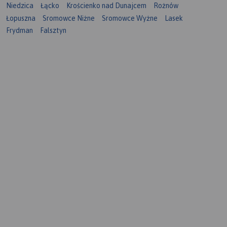
Niedzica
Łącko
Krościenko nad Dunajcem
Rożnów
Łopuszna
Sromowce Niżne
Sromowce Wyżne
Lasek
Frydman
Falsztyn