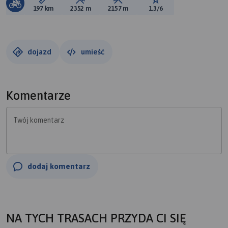
Długość trasy:
Suma przewyższeń:
Suma spadków:
Ocena trasy:
197 km
2352 m
2157 m
1.3/6
dojazd
umieść
Komentarze
Twój komentarz
dodaj komentarz
NA TYCH TRASACH PRZYDA CI SIĘ