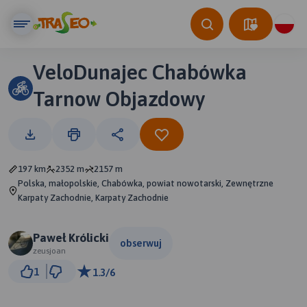
VeloDunajec Chabówka
Tarnow Objazdowy
197 km
2352 m
2157 m
Polska, małopolskie, Chabówka, powiat nowotarski, Zewnętrzne
Karpaty Zachodnie, Karpaty Zachodnie
Paweł Królicki
obserwuj
zeusjoan
20 km
1
1.3/6
© Traseo Map
© OpenMapTiles
© OpenStreetMap contributors