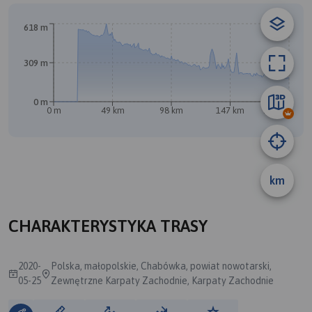
B
618 m
309 m
0 m
0 m
49 km
98 km
147 km
197 km
A
km
CHARAKTERYSTYKA TRASY
2020-
Polska, małopolskie, Chabówka, powiat nowotarski,
05-25
Zewnętrzne Karpaty Zachodnie, Karpaty Zachodnie