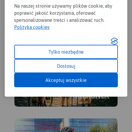
inf
Na naszej stronie używamy plików cookie, aby
ora
poprawić jakość korzystania, oferować
pow
spersonalizowane treści i analizować ruch.
Gor
Polityka cookies
Nar
moż
Tra
mob
Tylko niezbędne
Dostosuj
Akceptuj wszystkie