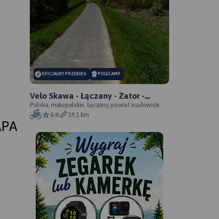
OFICJALNY PRZEBIEG
POLECAMY
Velo Skawa - Łączany - Zator -
oficjalny przebieg szlaku
Polska, małopolskie, Łączany, powiat wadowicki
6/6
19,1 km
APA