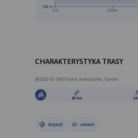
148 m
0 m
20 km
CHARAKTERYSTYKA TRASY
2020-05-29
Polska, małopolskie, Tarnów
Długość trasy:
80 km
14
dojazd
umieść