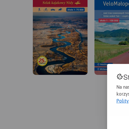
S
Na na
korzys
Polit