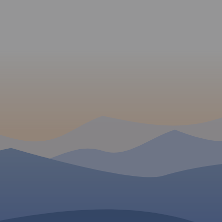
 W
ieć
j pory (VII
ch:
łopolska;
część