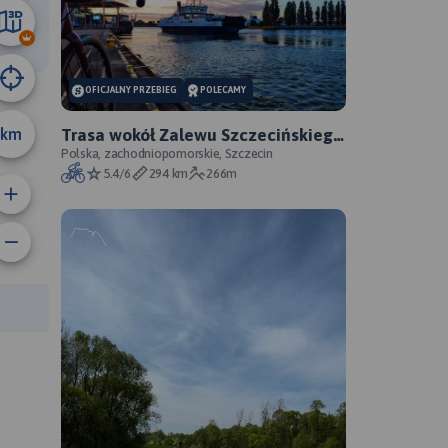
80 km
OFICJALNY PRZEBIEG
POLECAMY
km
Trasa wokół Zalewu Szczecińskiego
- oficjalny przebieg szlaku
Polska, zachodniopomorskie, Szczecin
5.4/6
294 km
266m
rasy: