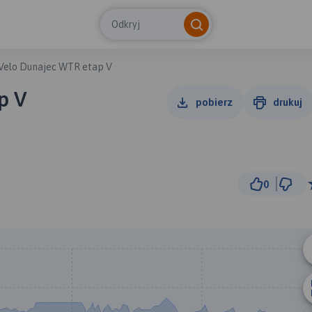
Odkryj
Velo Dunajec WTR etap V
p V
pobierz
drukuj
0
10 km
© Traseo Map
© OpenMapTiles
© OpenStreetMap cont
B