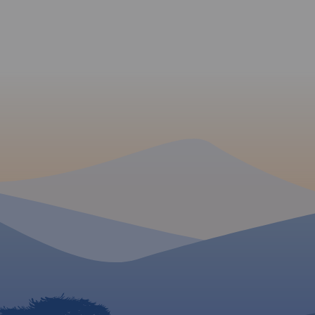
uprawiania sportów wodnych
daje utworzony na rzece
Czarnej Staszowskiej zbiornik
Chańcza.
Rok wydania: 2024
MAPA TURYSTYCZNA
APLIKACJI TRASEO
Mapa przedstawia s
zrealizowanych do te
2020) tras rowerowy
- z projektu VeloMa
- Szlak wokół Tatr (