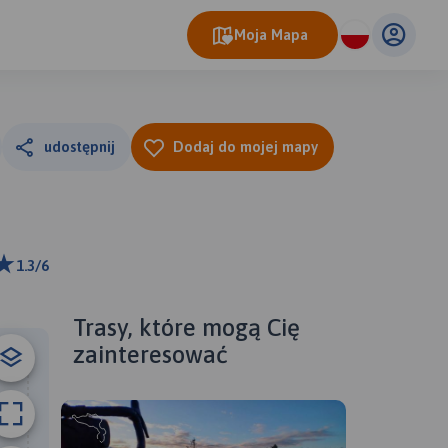
Moja Mapa
udostępnij
Dodaj do mojej mapy
1.3/6
ributors
Trasy, które mogą Cię
zainteresować