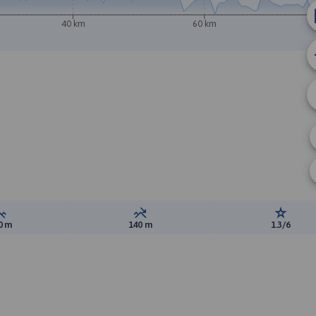
40 km
60 km
A
Suma przewyższeń:
Suma spadków:
Ocena t
0 m
140 m
1.3/6