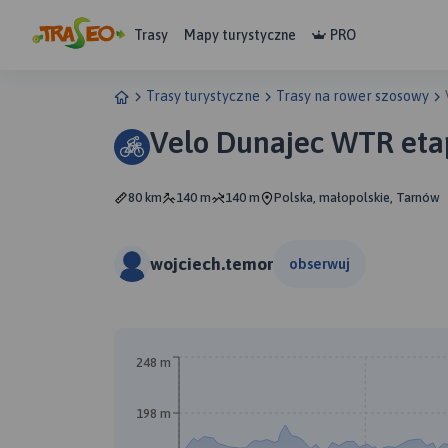
Trasy
Mapy turystyczne
PRO
Trasy turystyczne
Trasy na rower szosowy
Velo Dunajec WTR eta
80 km
140 m
140 m
Polska, małopolskie, Tarnów
wojciech.temor
obserwuj
248 m
198 m