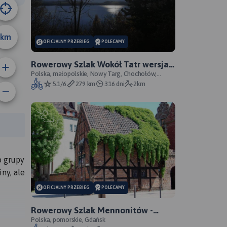
km
OFICJALNY PRZEBIEG
POLECAMY
Rowerowy Szlak Wokół Tatr wersja
OFCL (oficjalna) - oficjalny przebieg
Polska, małopolskie, Nowy Targ, Chochołów,
Poprad, Kieżmark
5.1/6
279 km
316 dni
2km
rasy:
o grupy
ny, ale
OFICJALNY PRZEBIEG
POLECAMY
Rowerowy Szlak Mennonitów -
oficjalny przebieg szlaku
Polska, pomorskie, Gdańsk