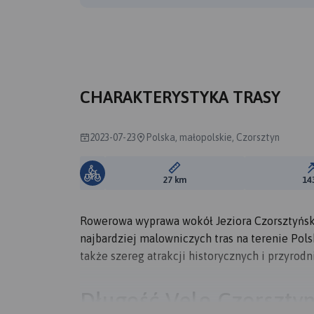
CHARAKTERYSTYKA TRASY
2023-07-23
Polska, małopolskie, Czorsztyn
Długość trasy:
27 km
14
Rowerowa wyprawa wokół Jeziora Czorsztyński
najbardziej malowniczych tras na terenie Polski
także szereg atrakcji historycznych i przyrodn
Długość Velo Czorsztyn