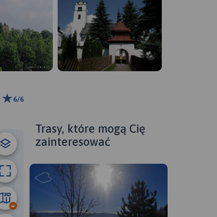
6/6
 km
ributors
Trasy, które mogą Cię
zainteresować
27 km