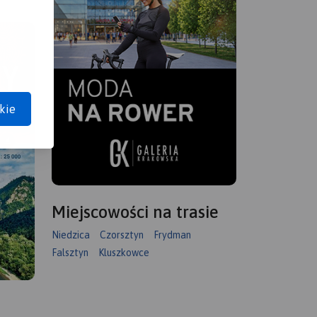
ch od
,
,
kie
Miejscowości na trasie
orama
Niedzica
Czorsztyn
Frydman
nku na
Falsztyn
Kluszkowce
rmie –