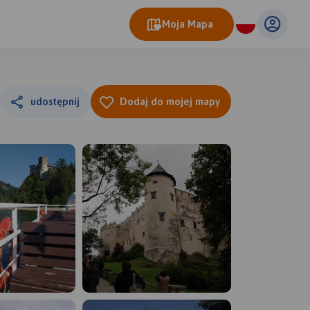
Moja Mapa
udostępnij
Dodaj do mojej mapy