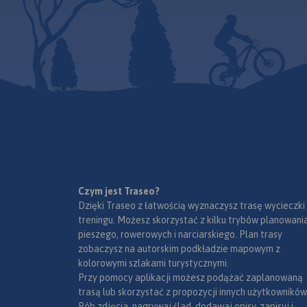
Gorce, od przełęczy
Sieniawskiej i Raby Wyżnej na
zachodzie, po dolinę Dunajca i
Krościenko nad Dunajcem na
wschodzie. Od południa mapę
ogranicza Nowy Targ i Jezioro
Czorsztyńskie, zaś od północy
Mszana Dolna. Gorce są
atrakcyjnym terenem do
uprawiania turystyki aktywnej –
zarówno pieszej, rowerowej,
narciarskiej, jak i konnej. Na
mapie zastosowano
Czym jest Traseo?
cieniowanie w celu uzyskania
Dzięki Traseo z łatwością wyznaczysz trasę wycieczki
wrażenia plastyczności rzeźby
treningu. Możesz skorzystać z kilku trybów planowania
terenu. Mapa została
pieszego, rowerowych i narciarskiego. Plan trasy
skonsultowana przez
zobaczysz na autorskim podkładzie mapowym z
przewodników z krakowskiego
kolorowymi szlakami turystycznymi.
Studenckiego Koła
Przy pomocy aplikacji możesz podążać zaplanowaną
Przewodników Górskich,
trasą lub skorzystać z propozycji innych użytkowników
pracowników Gorczańskiego
Rób zdjęcia, nagrywaj ślad, dodawaj opisy, zapisuj i