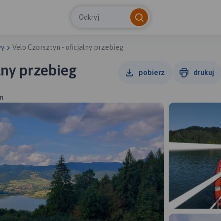
Odkryj
wy
Velo Czorsztyn - oficjalny przebieg
alny przebieg
pobierz
drukuj
yn