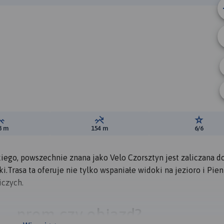
B
A
Suma przewyższeń:
Suma spadków:
Ocena t
3 m
154 m
6/6
ego, powszechnie znana jako Velo Czorsztyn jest zaliczana d
.Trasa ta oferuje nie tylko wspaniałe widoki na jezioro i Pieni
iczych.
 – prom czy objazd?