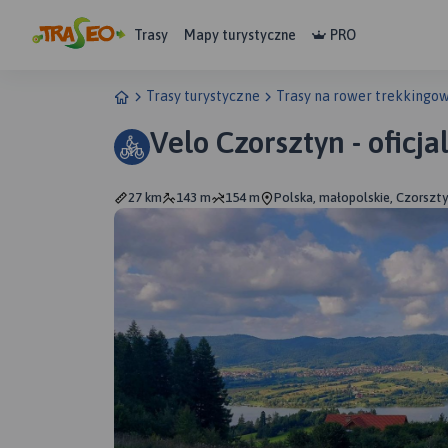
Trasy
Mapy turystyczne
PRO
Trasy turystyczne
Trasy na rower trekkingo
Velo Czorsztyn - oficj
27 km
143 m
154 m
Polska, małopolskie, Czorszt