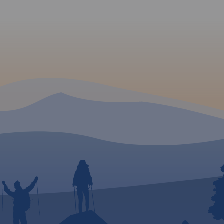
zono
,
ztyn -
a
.
Rok