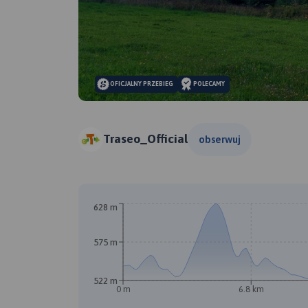
OFICJALNY PRZEBIEG
POLECAMY
Traseo_Official
obserwuj
628 m
575 m
522 m
0 m
6.8 km