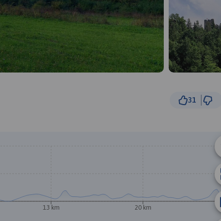
31
1
© Traseo Map
© OpenMapTiles
© OpenStreetMap cont
13 km
20 km