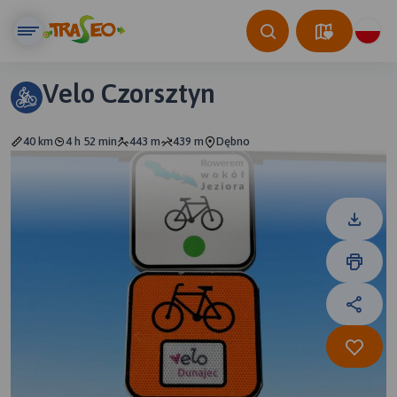
Velo Czorsztyn
40 km
4 h 52 min
443 m
439 m
Dębno