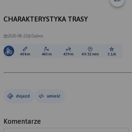
CHARAKTERYSTYKA TRASY
2020-08-22
Dębno
Długość trasy:
Suma przewyższeń:
Suma spadków:
Średni czas potrzebny 
Ocena tras
40 km
443 m
439 m
4 h 52 min
3.1/6
.................................................................................................................................................
dojazd
umieść
Komentarze