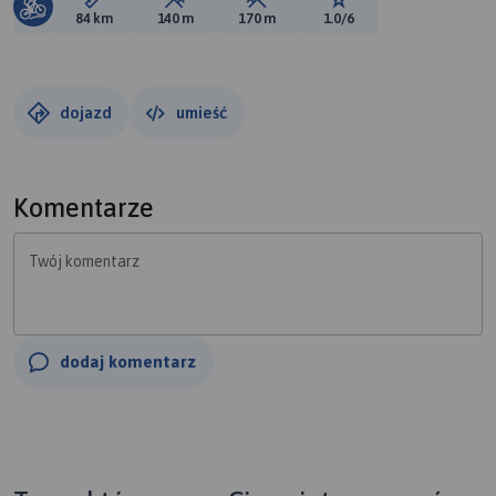
Długość trasy:
Suma przewyższeń:
Suma spadków:
Ocena trasy:
84 km
140 m
170 m
1.0/6
dojazd
umieść
Komentarze
Twój komentarz
dodaj komentarz