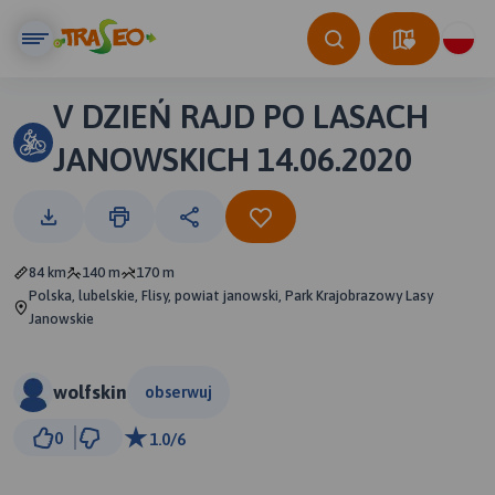
V DZIEŃ RAJD PO LASACH
JANOWSKICH 14.06.2020
84 km
140 m
170 m
Polska, lubelskie, Flisy, powiat janowski, Park Krajobrazowy Lasy
Janowskie
wolfskin
obserwuj
20 km
0
1.0/6
© Traseo Map
© OpenMapTiles
© OpenStreetMap contributors