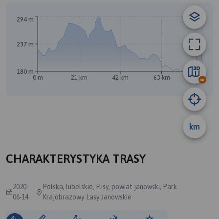
B
294 m
237 m
180 m
0 m
21 km
42 km
63 km
84 km
km
A
CHARAKTERYSTYKA TRASY
2020-
Polska, lubelskie, Flisy, powiat janowski, Park
06-14
Krajobrazowy Lasy Janowskie