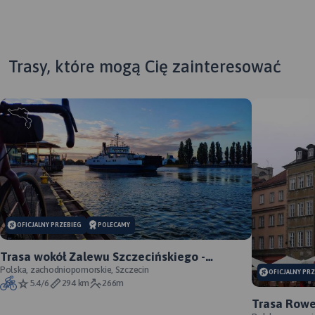
Trasy, które mogą Cię zainteresować
OFICJALNY PRZEBIEG
POLECAMY
Trasa wokół Zalewu Szczecińskiego -
oficjalny przebieg szlaku
Polska, zachodniopomorskie, Szczecin
OFICJALNY PR
5.4/6
294 km
266m
Trasa Rowe