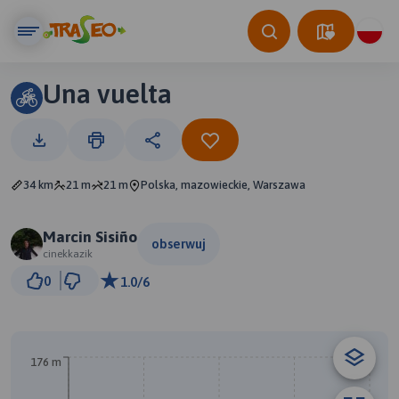
Una vuelta
34 km
21 m
21 m
Polska, mazowieckie, Warszawa
Marcin Sisiño
obserwuj
cinekkazik
3 km
0
1.0/6
© Traseo Map
© OpenMapTiles
© OpenStreetMap contributors
176 m