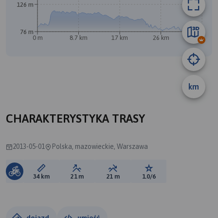
126 m
76 m
0 m
8.7 km
17 km
26 km
34 km
B
A
km
CHARAKTERYSTYKA TRASY
2013-05-01
Polska, mazowieckie, Warszawa
Długość trasy:
Suma przewyższeń:
Suma spadków:
Ocena trasy:
34 km
21 m
21 m
1.0/6
dojazd
umieść