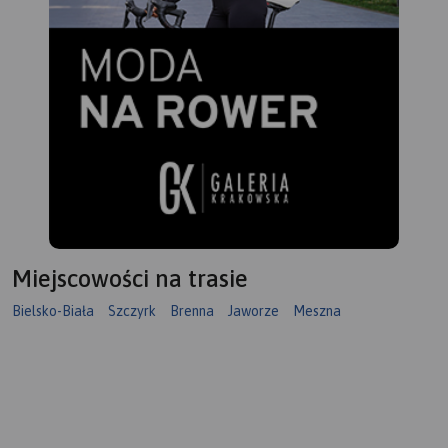
Miejscowości na trasie
Bielsko-Biała
Szczyrk
Brenna
Jaworze
Meszna