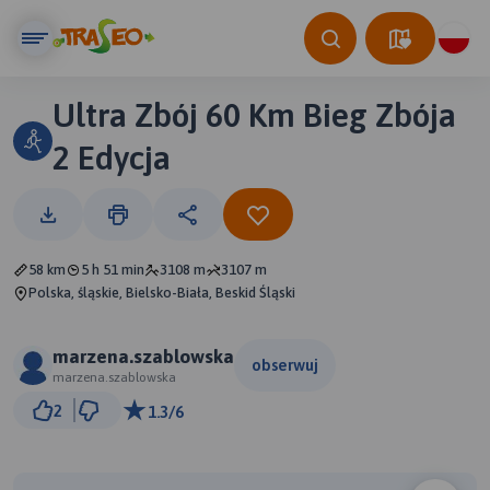
Ultra Zbój 60 Km Bieg Zbója
2 Edycja
58 km
5 h 51 min
3108 m
3107 m
Polska, śląskie, Bielsko-Biała, Beskid Śląski
marzena.szablowska
obserwuj
marzena.szablowska
2 km
2
1.3/6
© Traseo Map
© OpenMapTiles
© OpenStreetMap contributors