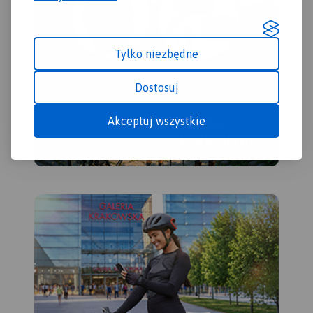
zawiera również wyciągi
tu również atrakcje
narciarskie wraz z trasami
turystyczne, punkty
zjazdowymi. Sprawdzi się we
widokowe, schroniska i inne
wszystkich 4 porach roku!
Tylko niezbędne
obiekty noclegowe, a także
pozostałe informacje
niezbędne turyście podczas
Dostosuj
wędrówek górskich.
Akceptuj wszystkie