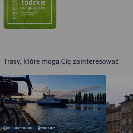
Trasy, które mogą Cię zainteresować
MAPA TURYSTYCZNA W
OFICJALNY PRZEBIEG
POLECAMY
APLIKACJI TRASEO