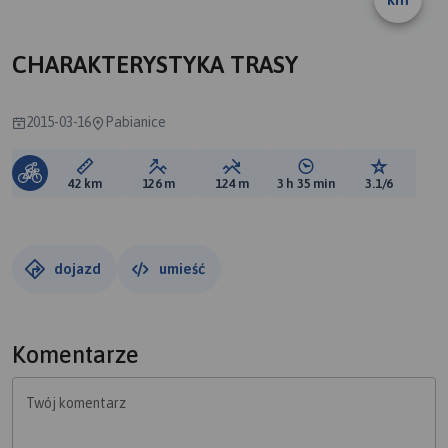
CHARAKTERYSTYKA TRASY
2015-03-16
Pabianice
Długość trasy:
Suma przewyższeń:
Suma spadków:
Średni czas potrzebny 
Ocena tras
42 km
126 m
124 m
3 h 35 min
3.1/6
dojazd
umieść
Komentarze
Twój komentarz