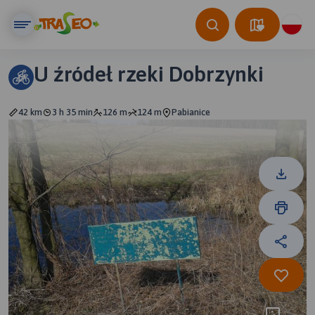
U źródeł rzeki Dobrzynki
42 km
3 h 35 min
126 m
124 m
Pabianice