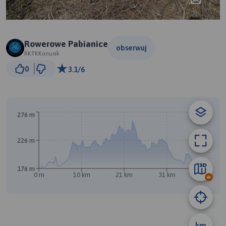
Rowerowe Pabianice
obserwuj
RKTKKonusik
3 km
0
3.1/6
© Traseo Map
© OpenMapTiles
© OpenStreetMap contributors
B
276 m
A
226 m
176 m
0 m
10 km
21 km
31 km
42 km
km