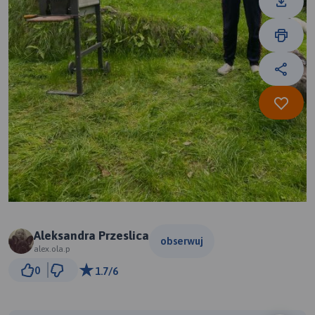
Aleksandra Przeslica
obserwuj
alex.ola.p
200 m
0
1.7/6
© Traseo Map
© OpenMapTiles
© OpenStreetMap contributors