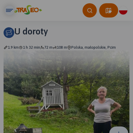
U doroty
1.9 km
1 h 32 min
72 m
108 m
Polska, małopolskie, Pcim