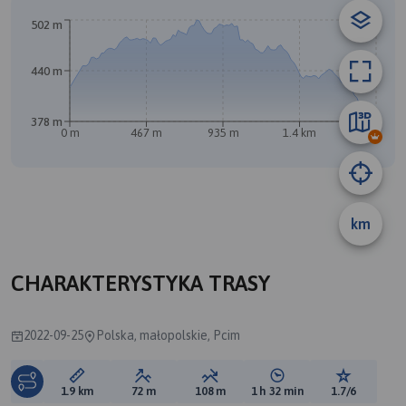
502 m
440 m
378 m
0 m
467 m
935 m
1.4 km
1.8 km
A
km
B
CHARAKTERYSTYKA TRASY
2022-09-25
Polska, małopolskie, Pcim
Długość trasy:
Suma przewyższeń:
Suma spadków:
Średni czas potrzebny 
Ocena tras
1.9 km
72 m
108 m
1 h 32 min
1.7/6