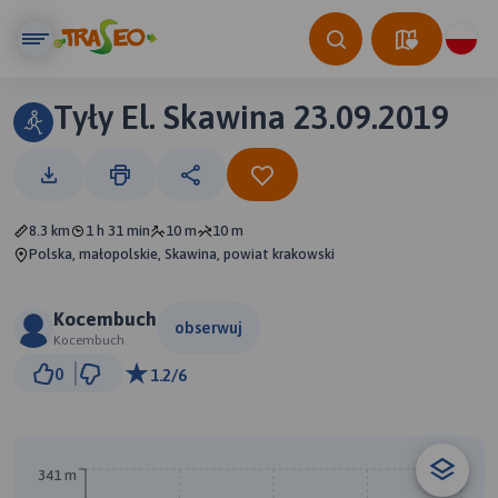
Tyły El. Skawina 23.09.2019
8.3 km
1 h 31 min
10 m
10 m
Polska, małopolskie, Skawina, powiat krakowski
Kocembuch
obserwuj
Kocembuch
500 m
0
1.2/6
© Traseo Map
© OpenMapTiles
© OpenStreetMap contributors
341 m