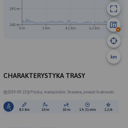
291 m
241 m
0 m
2 km
4.1 km
6.2 km
8.2 km
B
A
km
CHARAKTERYSTYKA TRASY
2019-09-23
Polska, małopolskie, Skawina, powiat krakowski
Długość trasy:
Suma przewyższeń:
Suma spadków:
Średni czas potrzebny 
Ocena tras
8.3 km
10 m
10 m
1 h 31 min
1.2/6