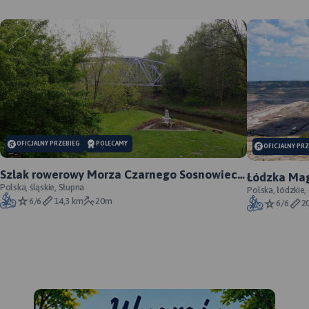
MAPA TURYSTYCZNA W
APLIKACJI TRASEO
OFICJALNY PRZEBIEG
POLECAMY
OFICJALNY PR
Szlak rowerowy Morza Czarnego Sosnowiec -
Łódzka Mag
oficjalny przebieg
Polska, śląskie, Słupna
Polska, łódzkie,
6/6
14,3 km
20m
6/6
2