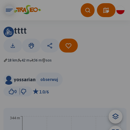
tttt
18 km
42 m
36 m
sos
yossarian
obserwuj
1 km
0
1.0/6
© Traseo Map
© OpenMapTiles
© OpenStreetMap contributors
344 m