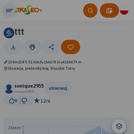
ttt
10 km
8 h 51 min
166678 m
166679 m
Słowacja, prešovský kraj, Wysokie Tatry
sonique2955
obserwuj
sonique2955
1 km
0
1.2/6
© Traseo Map
© OpenMapTiles
© OpenStreetMap contributors
2564 m