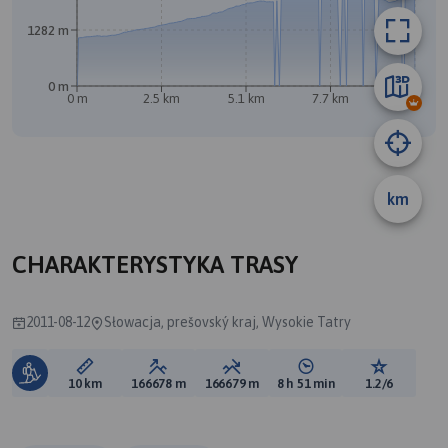
B
1282 m
0 m
0 m
2.5 km
5.1 km
7.7 km
10 km
km
A
CHARAKTERYSTYKA TRASY
2011-08-12
Słowacja, prešovský kraj, Wysokie Tatry
Długość trasy:
Suma przewyższeń:
Suma spadków:
Średni czas potrzebny 
Ocena tras
10 km
166678 m
166679 m
8 h 51 min
1.2/6