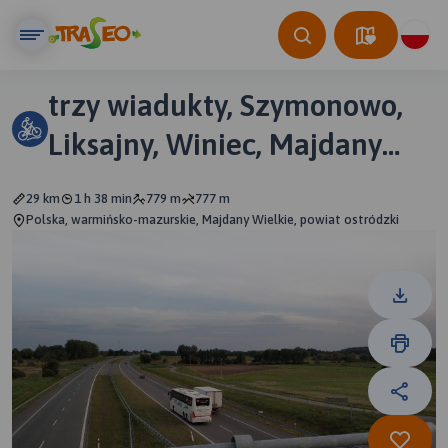
trzy wiadukty, Szymonowo,
Liksajny, Winiec, Majdany
Wielkie
29 km
1 h 38 min
779 m
777 m
Polska, warmińsko-mazurskie, Majdany Wielkie, powiat ostródzki