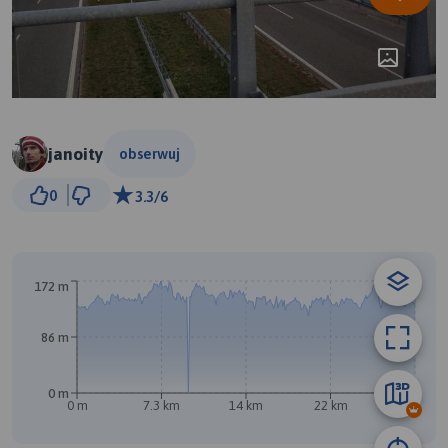
janoity
obserwuj
3 km
0
3.3/6
© Traseo Map
© OpenMapTiles
© OpenStreetMap contributors
172 m
86 m
0 m
0 m
7.3 km
14 km
22 km
29 km