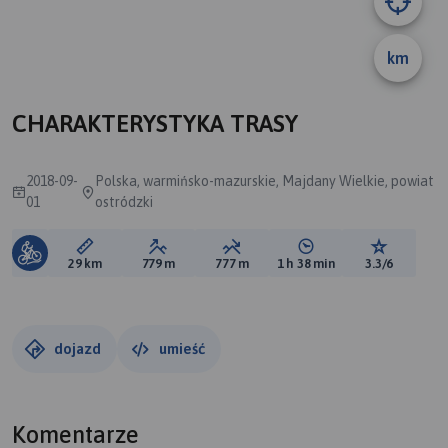
km
B
A
CHARAKTERYSTYKA TRASY
2018-09-
Polska, warmińsko-mazurskie, Majdany Wielkie, powiat
01
ostródzki
Długość trasy:
Suma przewyższeń:
Suma spadków:
Średni czas potrzebny 
Ocena tras
29 km
779 m
777 m
1 h 38 min
3.3/6
dojazd
umieść
Komentarze