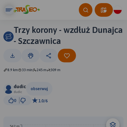
Trzy korony - wzdłuż Dunajca
- Szczawnica
8.9 km
33 min
245 m
309 m
dudic
obserwuj
dudic
500 m
0
1.0/6
© Traseo Map
© OpenMapTiles
© OpenStreetMap contributors
A
562 m