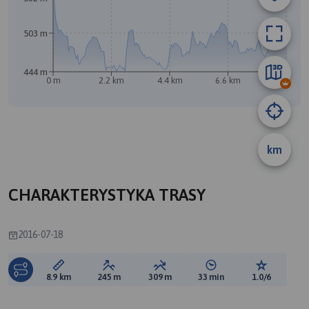
503 m
444 m
0 m
2.2 km
4.4 km
6.6 km
8.8 km
km
B
CHARAKTERYSTYKA TRASY
2016-07-18
Długość trasy:
Suma przewyższeń:
Suma spadków:
Średni czas potrzebny 
Ocena tras
8.9 km
245 m
309 m
33 min
1.0/6