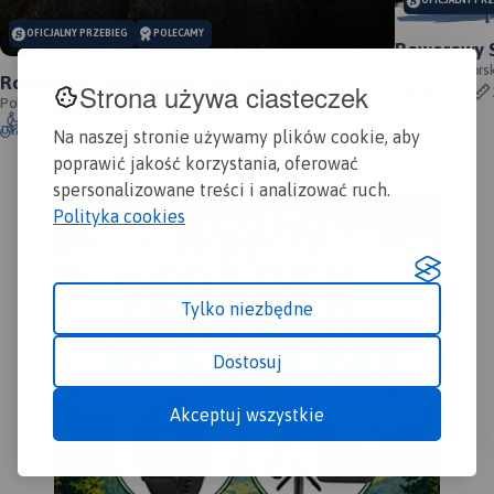
OFICJALNY PR
Gór
OFICJALNY PRZEBIEG
POLECAMY
prz
Rowerowy S
obsz
przebieg s
Polska, pomorsk
Rowerowy Szlak Wokół Tatr wersja OFCL
ogr
Strona używa ciasteczek
5.4/6
(oficjalna) - oficjalny przebieg
Polska, małopolskie, Nowy Targ, Chochołów, Poprad, Kieżmark
mie
5.1/6
279 km
316 dni
2km
Wal
Na naszej stronie używamy plików cookie, aby
Tos
poprawić jakość korzystania, oferować
zaz
spersonalizowane treści i analizować ruch.
ora
Polityka cookies
pod
rów
kaj
inf
Tylko niezbędne
map
z j
Dostosuj
tury
Akceptuj wszystkie