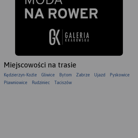
Miejscowości na trasie
Kędzierzyn-Koźle
Gliwice
Bytom
Zabrze
Ujazd
Pyskowice
Pławniowice
Rudziniec
Taciszów