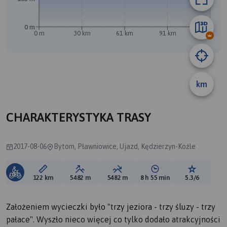
A
B
0 m
0 m
30 km
61 km
91 km
122 km
km
CHARAKTERYSTYKA TRASY
2017-08-06
Bytom, Pławniowice, Ujazd, Kędzierzyn-Koźle
Długość trasy:
Suma przewyższeń:
Suma spadków:
Średni czas potrzebny 
Ocena tras
122 km
5482 m
5482 m
8 h 55 min
5.3/6
Założeniem wycieczki było "trzy jeziora - trzy śluzy - trzy
pałace". Wyszło nieco więcej co tylko dodało atrakcyjności