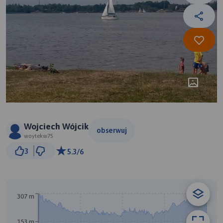
Wojciech Wójcik
obserwuj
woytekw75
5 km
3
5.3/6
© Traseo Map
© OpenMapTiles
© OpenStreetMap contributors
307 m
153 m