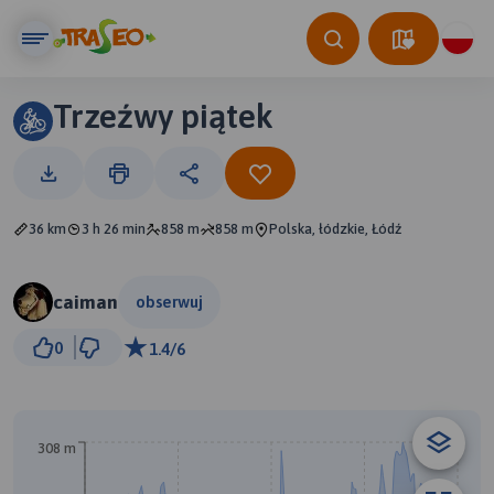
Trzeźwy piątek
36 km
3 h 26 min
858 m
858 m
Polska, łódzkie, Łódź
caiman
obserwuj
3 km
0
1.4/6
© Traseo Map
© OpenMapTiles
© OpenStreetMap contributors
308 m