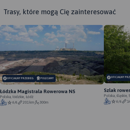
Trasy, które mogą Cię zainteresować
MAPA TURYSTYCZNA W
APLIKACJI TRASEO
MAPA TURYSTYCZNA W
OFICJALNY PR
OFICJALNY PRZEBIEG
POLECAMY
APLIKACJI TRASEO
Szlak rowe
Łódzka Magistrala Rowerowa NS
oficjalny p
Polska, śląskie,
Polska, łódzkie, Łódź
Mapa województwa
6/6
1
6/6
201 km
300m
łódzkiego, na której
zaznaczono miejscowości,
drogi, tereny leśne, parki
krajobrazowe, zabytki,
kościoły, zabytki, ośrodki