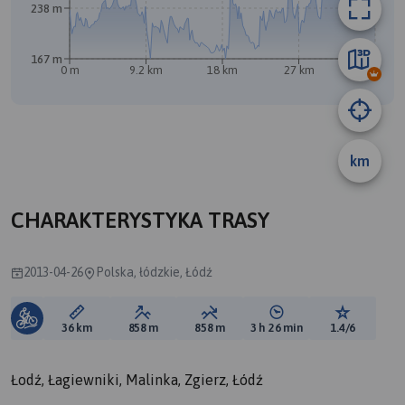
238 m
167 m
0 m
9.2 km
18 km
27 km
36 km
km
A
B
CHARAKTERYSTYKA TRASY
2013-04-26
Polska, łódzkie, Łódź
Długość trasy:
Suma przewyższeń:
Suma spadków:
Średni czas potrzebny 
Ocena tras
36 km
858 m
858 m
3 h 26 min
1.4/6
Łodź, Łagiewniki, Malinka, Zgierz, Łódź