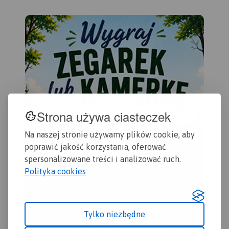
aktywności konnej i wodnej
oraz główne szlaki
rowerowe. Kolorem żółtym
wyróżniono miejsca i
miejscowości warte
odwiedzenia.
Strona używa ciasteczek
Na naszej stronie używamy plików cookie, aby
poprawić jakość korzystania, oferować
spersonalizowane treści i analizować ruch.
Polityka cookies
Tylko niezbędne