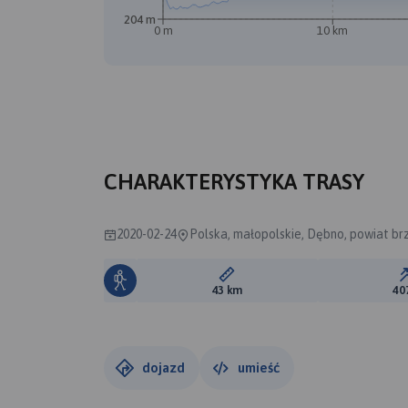
204 m
0 m
10 km
CHARAKTERYSTYKA TRASY
2020-02-24
Polska, małopolskie, Dębno, powiat br
Długość trasy:
43 km
40
dojazd
umieść