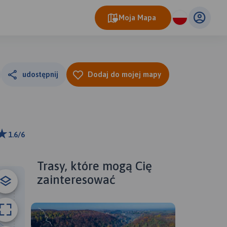
Moja Mapa
udostępnij
Dodaj do mojej mapy
1.6/6
m
ributors
Trasy, które mogą Cię
zainteresować