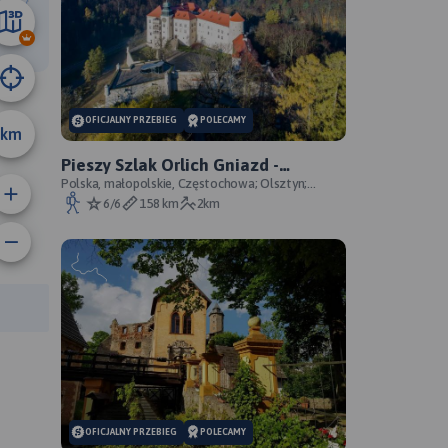
43 km
OFICJALNY PRZEBIEG
POLECAMY
km
Pieszy Szlak Orlich Gniazd -
oficjalny przebieg szlaku
Polska, małopolskie, Częstochowa; Olsztyn;
Mirów; Bobolice; Morsko; Ogrodzieniec; Pilica;
6/6
158 km
2km
Smoleń; By
rasy:
OFICJALNY PRZEBIEG
POLECAMY