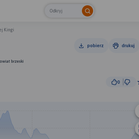
Odkryj
j Kingi
pobierz
drukuj
owiat brzeski
0
3 k
© Traseo Map
© OpenMapTiles
© OpenStreetMap cont
A
B