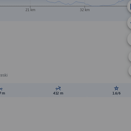
21 km
32 km
zeski
Suma przewyższeń:
Suma spadków:
Ocena t
7 m
412 m
1.6/6