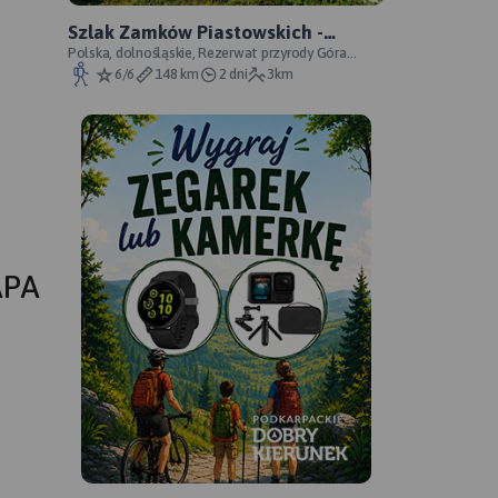
Szlak Zamków Piastowskich -
oficjalny przebieg
Polska, dolnośląskie, Rezerwat przyrody Góra
Choina, Zagórze Śląskie, powiat wałbrzyski
6/6
148 km
2 dni
3km
APA