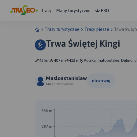
Trasy
Mapy turystyczne
PRO
Trasy turystyczne
Trasy piesze
Trwa Święte
Trwa Świętej Kingi
43 km
407 m
412 m
Polska, małopolskie, Dębno, p
Maslonstanislaw
obserwuj
Maslonstanislaw
390 m
297 m