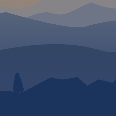
 W
ieć
j pory (VII
ch:
łopolska;
część