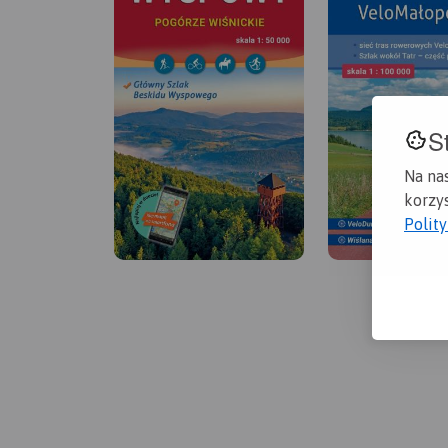
S
Na na
korzys
Polit