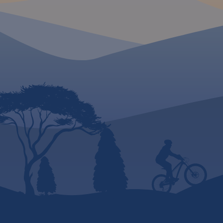
Nowy Sącz. To świetna
alternatywa dla mapy
drukowanej.
Rok wydania:
2023
MAPA TURYSTYCZNA
APLIKACJI TRASEO
Mapa przedstawia s
zrealizowanych do te
2020) tras rowerowy
- z projektu VeloMa
- Szlak wokół Tatr (