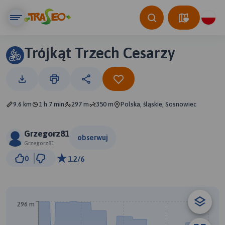
Trójkąt Trzech Cesarzy
9.6 km
1 h 7 min
297 m
350 m
Polska, śląskie, Sosnowiec
Grzegorz81
obserwuj
Grzegorz81
2 km
0
1.2/6
© Traseo Map
© OpenMapTiles
© OpenStreetMap contributors
A
296 m