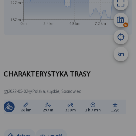
227 m
157 m
0 m
2.4 km
4.8 km
7.2 km
9.6 km
B
km
CHARAKTERYSTYKA TRASY
2022-05-02
Polska, śląskie, Sosnowiec
Długość trasy:
Suma przewyższeń:
Suma spadków:
Średni czas potrzebny 
Ocena tras
9.6 km
297 m
350 m
1 h 7 min
1.2/6
dojazd
umieść