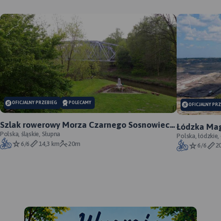
MAPA TURYSTYCZNA W
APLIKACJI TRASEO
OFICJALNY PRZEBIEG
POLECAMY
OFICJALNY PR
Szlak rowerowy Morza Czarnego Sosnowiec -
Łódzka Mag
oficjalny przebieg
Polska, śląskie, Słupna
Polska, łódzkie,
6/6
14,3 km
20m
6/6
2