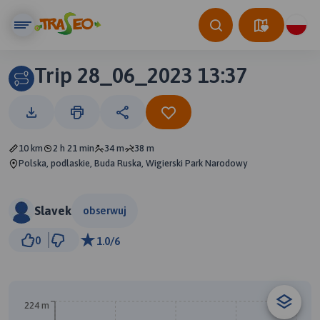
Trip 28_06_2023 13:37
10 km
2 h 21 min
34 m
38 m
Polska, podlaskie, Buda Ruska, Wigierski Park Narodowy
Slavek
obserwuj
2 km
0
1.0/6
© Traseo Map
© OpenMapTiles
© OpenStreetMap contributors
224 m
A