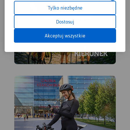
Polodowcową pamiątką są
Tylko niezbędne
liczne, okazałe głazy
tworzące głazowiska,
Dostosuj
przetransportowane tu ze
Skandynawii. Uroku dodają
rozległe kompleksy Puszczy
Akceptuj wszystkie
Augustowskiej, okalającej
większą część linii brzegowej
Jeziora Wigry.
Obszar ten to idealne miejsce
dla amatorów sportów
wodnych. Dużą
popularnością cieszą się
spływy kajakowe Czarną
Hańczą. Warto również
wybrać się na spacery i
wycieczki rowerowe po
Wigierskim Parku
Narodowym i Suwalskim
Parku Krajobrazowym.
Rok
wydania 2023