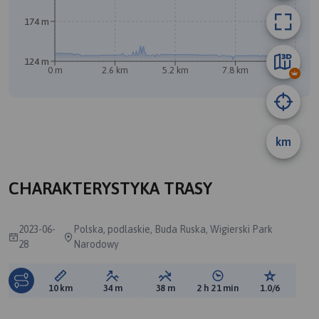
174 m
124 m
0 m
2.6 km
5.2 km
7.8 km
10 km
km
B
CHARAKTERYSTYKA TRASY
2023-06-
Polska, podlaskie, Buda Ruska, Wigierski Park
28
Narodowy
Długość trasy:
Suma przewyższeń:
Suma spadków:
Średni czas potrzebny 
Ocena tras
10 km
34 m
38 m
2 h 21 min
1.0/6