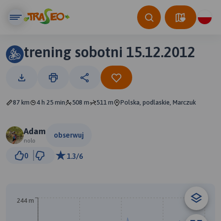
trening sobotni 15.12.2012
87 km
4 h 25 min
508 m
511 m
Polska, podlaskie, Marczuk
Adam
obserwuj
nolo
5 km
0
1.3/6
© Traseo Map
© OpenMapTiles
© OpenStreetMap contributors
244 m