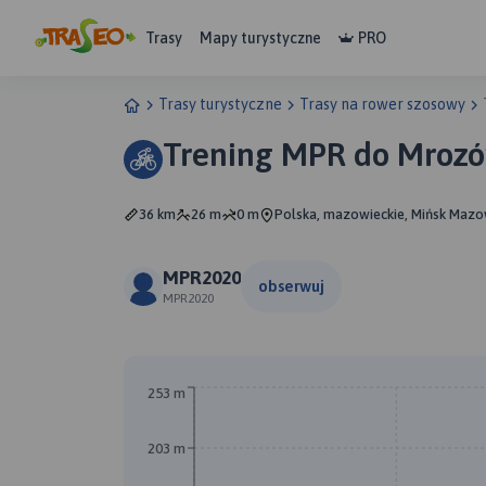
Trasy
Mapy turystyczne
PRO
Trasy turystyczne
Trasy na rower szosowy
Trening MPR do Mrozów
36 km
26 m
0 m
Polska, mazowieckie, Mińsk Mazo
MPR2020
obserwuj
MPR2020
A
253 m
203 m