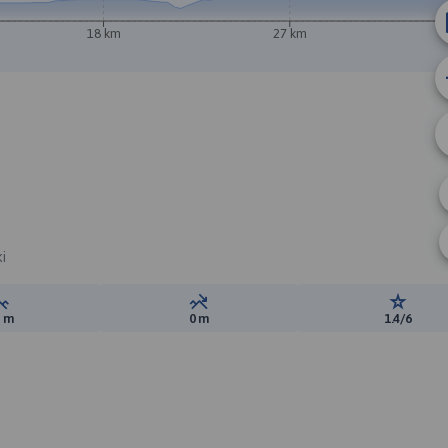
18 km
27 km
i
Suma przewyższeń:
Suma spadków:
Ocena t
6 m
0 m
1.4/6