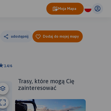
Moja Mapa
udostępnij
Dodaj do mojej mapy
1.4/6
ributors
Trasy, które mogą Cię
zainteresować