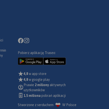
ci
rmin
Pobierz aplikację Traseo:
ny
4,8
w app store
4,8
w google play
Prawie
2 miliony
aktywnych
użytkowników
1.5 miliona
pobrań aplikacji
Stworzone z serduchem
W Polsce