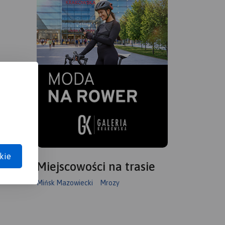
kie
Miejscowości na trasie
Mińsk Mazowiecki
Mrozy