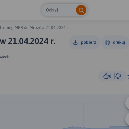
Odkryj
Trening MPR do Mrozów 21.04.2024 r.
 21.04.2024 r.
pobierz
drukuj
wiecki
0
3 km
© Traseo Map
© OpenMapTiles
© OpenStreetMap cont
B