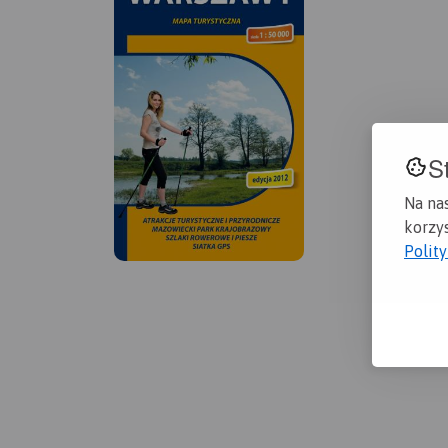
S
Na na
korzys
Polit