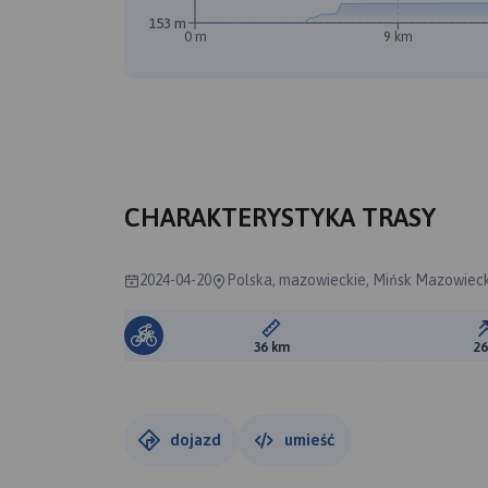
153 m
0 m
9 km
CHARAKTERYSTYKA TRASY
2024-04-20
Polska, mazowieckie, Mińsk Mazowieck
Długość trasy:
36 km
2
dojazd
umieść