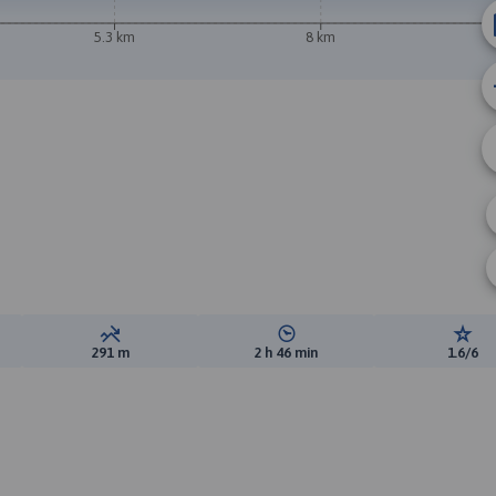
5.3 km
8 km
A
ewyższeń:
Suma spadków:
Średni czas potrzebny na pokon
Ocen
291 m
2 h 46 min
1.6/6