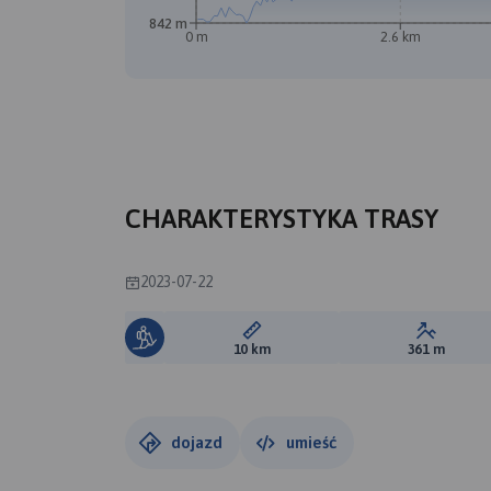
842 m
0 m
2.6 km
CHARAKTERYSTYKA TRASY
2023-07-22
Długość trasy:
Suma prz
10 km
361 m
dojazd
umieść