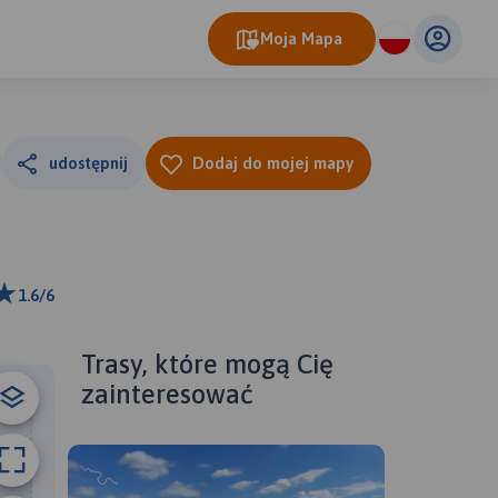
Moja Mapa
udostępnij
Dodaj do mojej mapy
1.6/6
ributors
Trasy, które mogą Cię
zainteresować