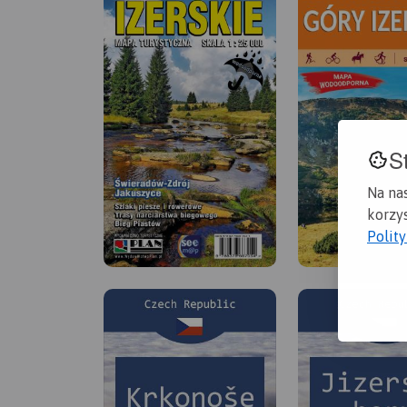
S
Na na
korzys
Polit