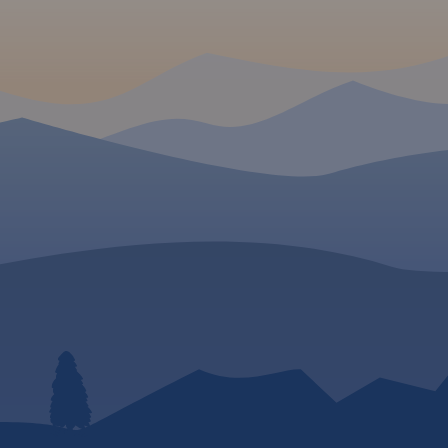
2020
 W
 W
i 1:35 000.
ię
rskie,
 Karpacza,
raz czeskich
chova i
nu.
yższe