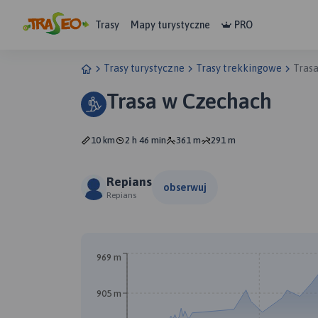
Trasy
Mapy turystyczne
PRO
Trasy turystyczne
Trasy trekkingowe
Tras
Trasa w Czechach
10 km
2 h 46 min
361 m
291 m
Repians
obserwuj
Repians
969 m
905 m