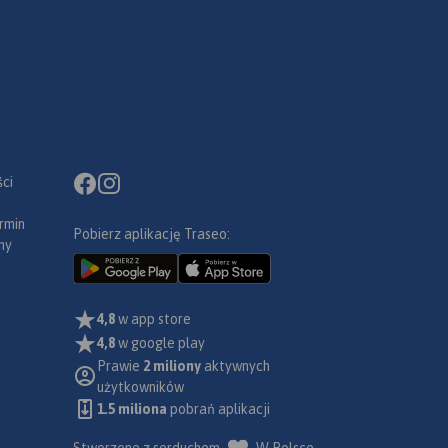
ci
rmin
Pobierz aplikację Traseo:
ny
4,8
w app store
4,8
w google play
Prawie
2 miliony
aktywnych
użytkowników
1.5 miliona
pobrań aplikacji
Stworzone z serduchem
W Polsce