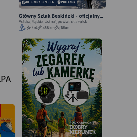
OFICJALNY PRZEBIEG
POLECAMY
Główny Szlak Beskidzki - oficjalny
przebieg
Polska, śląskie, Ustroń, powiat cieszyński
6/6
488 km
18km
APA