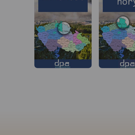
MAPA TURYSTYCZNA W
APLIKACJI TRASEO
Jedna z najdokładniejszych na
rynku map Gór Izerskich.
Zawiera najważniejsze grzbiety
zarówno po polskiej, jak i
czeskiej stronie Gór Izerskich
i Jizerskych hor. Mapa została
zaktualizowana w terenie i
zawiea najważniejsze atrakcje
turystyczne i krajoznawcze.
Oznaczono na niej szlaki