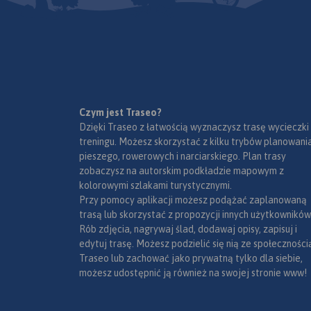
Najwyższym szczytem jest
pasmo górskie Sud
Śnieżka (1602 m n.p.m.) –
rozciągające się na
najwyższy szczyt Czech,
około 40 km. Głów
Sudetów i Śląska. Karkonosze
grzbietem przebieg
należą do Światowej Sieci
polsko-czeska. Naj
Rezerwatów Biosfery UNESCO.
szczytem jest Śnież
n.p.m.). Wyróżniają
elementem krajobr
Czym jest Traseo?
Karkonoszy są kotły
Dzięki Traseo z łatwością wyznaczysz trasę wycieczki
polodowcowe z ma
treningu. Możesz skorzystać z kilku trybów planowania
Góry Izerskie to naj
jeziorkami oraz uni
pieszego, rowerowych i narciarskiego. Plan trasy
zachód wysunięte 
formacje skalne. Tut
zobaczysz na autorskim podkładzie mapowym z
Sudetów położone n
źródła ma najwięks
kolorowymi szlakami turystycznymi.
Czech i Polski. Skład
rzeka - Łaba. Symbo
Przy pomocy aplikacji możesz podążać zaplanowaną
niezbyt wysokich gr
studnię odnaleźć m
trasą lub skorzystać z propozycji innych użytkowników
górskich. Najwyższ
Łabskim Szczytem, 
Rób zdjęcia, nagrywaj ślad, dodawaj opisy, zapisuj i
wzniesieniem jest 
wysokości 1386 m n
edytuj trasę. Możesz podzielić się nią ze społeczności
(1126 m n.p.m.). Tak
Krajobraz karkonosk
Traseo lub zachować jako prywatną tylko dla siebie,
ukształtowanie pow
urozmaicają licznie
możesz udostępnić ją również na swojej stronie www!
połączeniu z dobry
występujące na pot
zagospodarowaniem
wodospady i kaskad
Rok wydania: 2022
atrakcyjnością tere