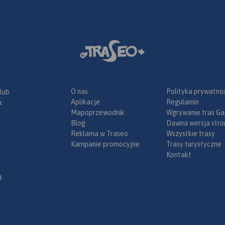
etów
 długości
nym
a granica
wyższym
ka (1603 m
cym się
azu
O nas
Polityka prywatnoś
 lub
lowniczymi
Aplikacje
Regulamin
:
bardziej na
katowe
Mapoprzewodnik
Wgrywanie tras Ga
pasmo
aj swoje
Blog
Dawna wersja stro
a terenie
za czeska
Reklama w Traseo
Wszystkie trasy
a się z
liczną
Kampanie promocyjne
Trasy turystyczne
zbietów
ożna pod
Kontakt
.
ym
na
Wysoka Kopa
.p.m.
ą
ie
i
ierzchni w
m
okach
 i dużą
y.
nu