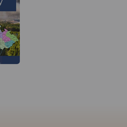
MAPA TURYSTYCZNA W
APLIKACJI TRASEO
MAPA TURYSTYCZNA W
Mapa szlaków rowerow
APLIKACJI TRASEO
Ziemi Kłodzkiej. Zazna
Mapa turystyczna "Góry
najważniejsze atrakcje
Izerskie" przedstawia duży
przyrodnicze, turystycz
obszar polskiej i czeskiej części
informacje praktyczne.
tych gór. Granicę mapy na
wydania 2020
zachodzie wyznacza czeski
Liberec, na północy Gryfów
Śląski, a na wschodzie
fragment Parku
Krajobrazowego Doliny Bobru.
Na mapie znajdują się także
Szklarska Poręba, Jakuszyce
oraz Harrachov.
Rok wydania