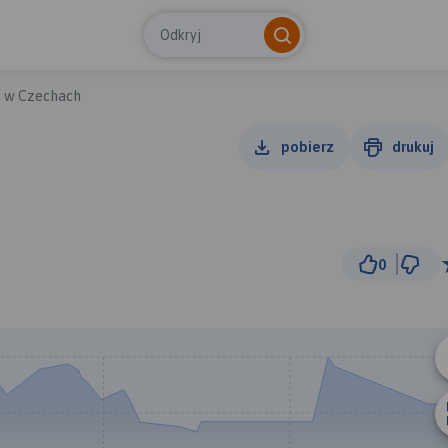
Odkryj
a w Czechach
pobierz
drukuj
0
1 km
© Traseo Map
© OpenMapTiles
© OpenStreetMap cont
B