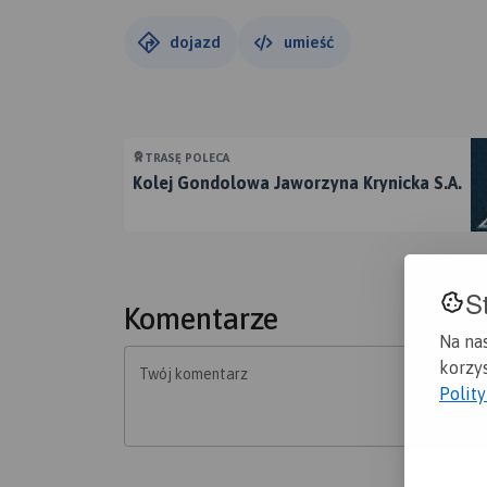
Następnie poprowadzona jest pod liną kolejki 
ale wcześniej warto zwrócić uwagę na starod
dojazd
umieść
piaskowcowe, rzuca się również w oczy charakt
którym mowa to powierzchniowy pomnik przyro
przez trasę nr 5. Po przejechaniu 1300 m od t
skrzyżowania pozostało 700 m do schroniska, 
TRASĘ POLECA
Kolej Gondolowa Jaworzyna Krynicka S.A.
Bardziej leniwi mogą wywieść rowery na szczy
wyżej opisana trasą na dół. Pamiętajmy o ubr
S
Komentarze
Na na
korzys
Twój komentarz
Polit