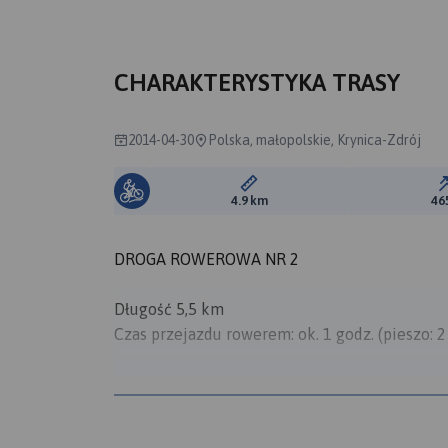
CHARAKTERYSTYKA TRASY
2014-04-30
Polska, małopolskie, Krynica-Zdrój
Długość trasy:
4.9 km
46
DROGA ROWEROWA NR 2
Długość 5,5 km
Czas przejazdu rowerem: ok. 1 godz. (pieszo: 2
Rozpoczynamy jazdę ok. 700 metrów przed sta
Polanę Izwór (trasa narciarska II, IV, IVa). W
następnie zjeżdżamy drogą w prawo. Jedziemy p