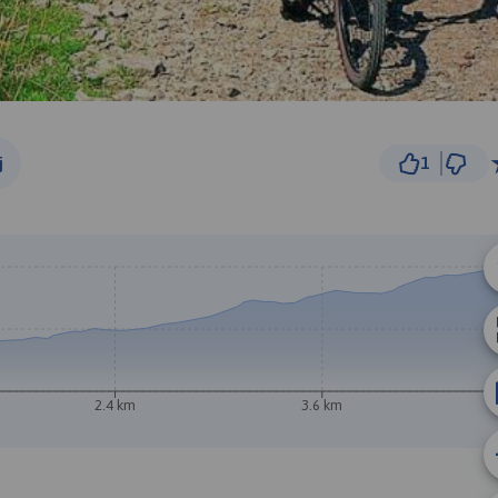
j
1
500 m
© Traseo Map
© OpenMapTiles
© OpenStreetMap cont
2.4 km
3.6 km