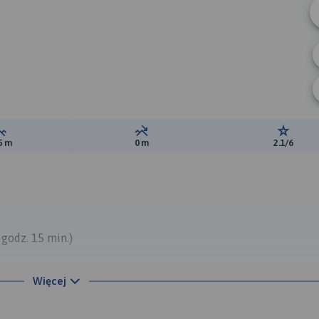
A
Suma przewyższeń:
Suma spadków:
Ocena t
5 m
0 m
2.1/6
 godz. 15 min.)
cją dolną kolejki gondolowej. Jedziemy drogą prowadzącą na
Więcej
 tym miejscu przebiega też czerwony szlak. Jedziemy ok. 800 m i
rzez las iglasty. Dalej droga przechodzi przez nartostradę nr 