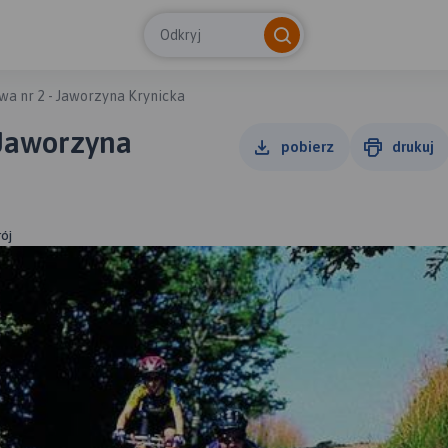
Odkryj
wa nr 2 - Jaworzyna Krynicka
 Jaworzyna
pobierz
drukuj
rój