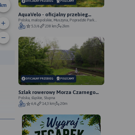
OFICJALNY PRZEBIEG
POLECAMY
km
AquaVelo - oficjalny przebieg
szlaku
Polska, małopolskie, Muszyna, Popradzki Park
Krajobrazowy, Beskid Sądecki
5.3/6
238 km
2km
rasy:
OFICJALNY PRZEBIEG
POLECAMY
Szlak rowerowy Morza Czarnego
Sosnowiec - oficjalny przebieg
Polska, śląskie, Słupna
6/6
14,3 km
20m
1.