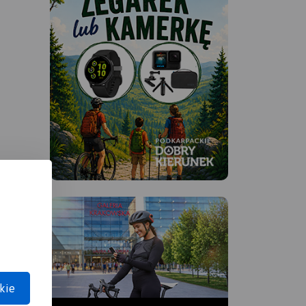
tyczny,
bloki
sce, o
alej
o
echać
kie