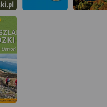
 W
MAPA TURYSTYCZNA W
APLIKACJI TRASEO
go,
Mapa offline wydawnic
MAPA TURYSTYCZNA W
APLIKACJI TRASEO
la
Compass, którą można