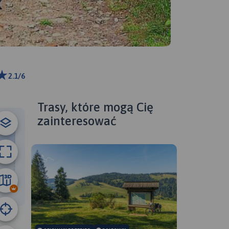
2.1/6
ributors
Trasy, które mogą Cię
zainteresować
4.9 km