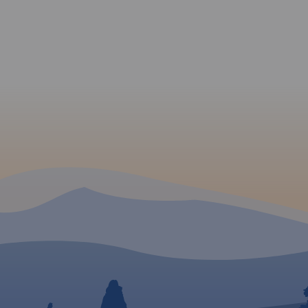
 naszej
je cały
ego, od
dzie i
po
kę na
e.
ałych
ęść
mapie
agment
nia