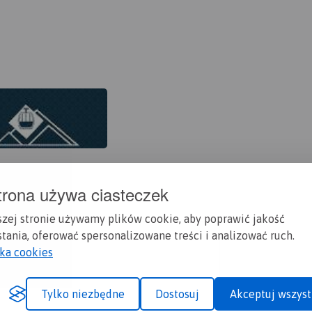
gondolowej. Za chwilę przetnie nam drogę zielony szlak turys
rzew bukowy po lewej stronie, pomiędzy drzewami widać duże 
erystyczna dla tego miejsca roślina: miesięcznica trwała. Miej
dy „Las pod Jaworzyną”. Nasza droga przejazdowa wiedzie d
ego miejsca droga łączy się z opisaną wyżej drogą nr 1. Od teg
stamtąd do szczytu 800 m.
t Jaworzyny Krynickiej (1114 m.n.p.m) kolejką gondolową i zj
aniu kasku ochronnego.
trona używa ciasteczek
szej stronie używamy plików cookie, aby poprawić jakość
tania, oferować spersonalizowane treści i analizować ruch.
yka cookies
Tylko niezbędne
Dostosuj
Akceptuj wszyst