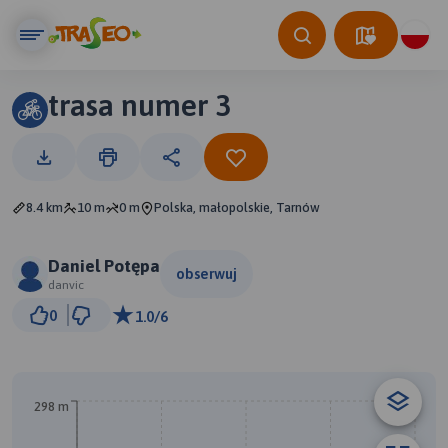
trasa numer 3
8.4 km
10 m
0 m
Polska, małopolskie, Tarnów
Daniel Potępa
obserwuj
danvic
500 m
0
1.0/6
© Traseo Map
© OpenMapTiles
© OpenStreetMap contributors
298 m