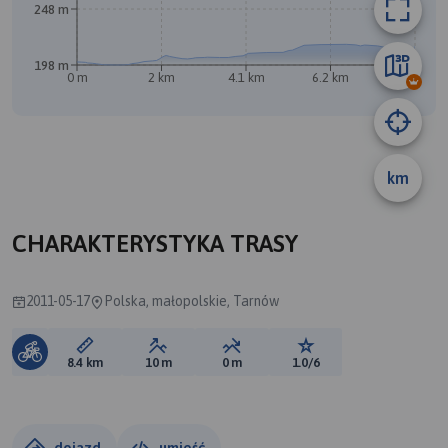
248 m
B
198 m
0 m
2 km
4.1 km
6.2 km
8.3 km
A
km
CHARAKTERYSTYKA TRASY
2011-05-17
Polska, małopolskie, Tarnów
Długość trasy:
Suma przewyższeń:
Suma spadków:
Ocena trasy:
8.4 km
10 m
0 m
1.0/6
dojazd
umieść