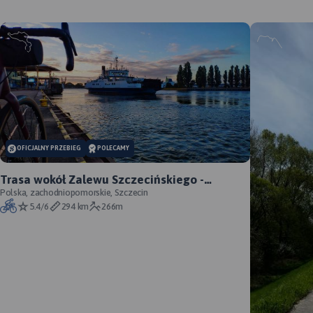
OFICJALNY PRZEBIEG
POLECAMY
Trasa wokół Zalewu Szczecińskiego -
oficjalny przebieg szlaku
Polska, zachodniopomorskie, Szczecin
5.4/6
294 km
266m