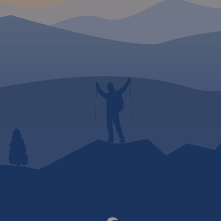
trekkingowych. Mapę offline
można zakupić w aplikacji
Traseo na urządzenia
mobilne.
Rok wydania 2024