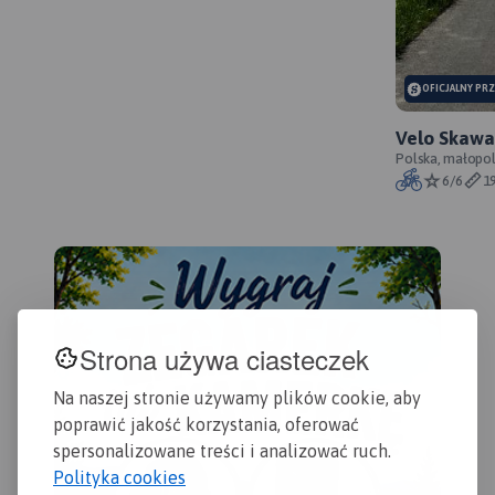
OFICJALNY PR
Velo Skawa 
przebieg s
Polska, małopol
6/6
1
Strona używa ciasteczek
MAPA TURYSTYCZNA W
Na naszej stronie używamy plików cookie, aby
APLIKACJI TRASEO
poprawić jakość korzystania, oferować
spersonalizowane treści i analizować ruch.
Polityka cookies
Mapa przedstawia sieć