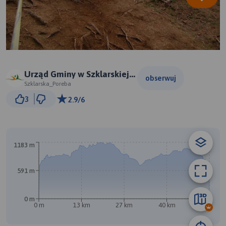
Urząd Gminy w Szklarskiej
obserwuj
Porębie
Szklarska_Poreba
3 km
3
2.9/6
© Traseo Map
© OpenMapTiles
© OpenStreetMap contributors
1183 m
A
B
591 m
0 m
0 m
13 km
27 km
40 km
54 km