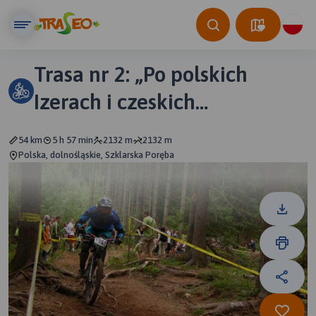
Trasa nr 2: „Po polskich
Izerach i czeskich
Karkonoszach”
54 km
5 h 57 min
2132 m
2132 m
Polska, dolnośląskie, Szklarska Poręba