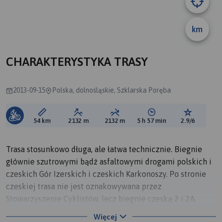
km
CHARAKTERYSTYKA TRASY
2013-09-15
Polska, dolnośląskie, Szklarska Poręba
Długość trasy:
Suma przewyższeń:
Suma spadków:
Średni czas potrzebny 
Ocena tras
54 km
2132 m
2132 m
5 h 57 min
2.9/6
Trasa stosunkowo długa, ale łatwa technicznie. Biegnie
głównie szutrowymi bądź asfaltowymi drogami polskich i
czeskich Gór Izerskich i czeskich Karkonoszy. Po stronie
czeskiej trasa nie jest oznakowywana przez
Stowarzyszenie Cyklistów, lecz biegnie czeską 2 i 2A.
Warto zobaczyć po stronie czeskiej Harrachov oraz
Więcej