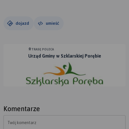
Wodospady Mumlavy a po polskiej Kopalnię Stanisław. Jest
to jedna z najpiękniejszych tras w okolicach Szklarskiej
Poręby.
dojazd
umieść
TRASĘ POLECA
Urząd Gminy w Szklarskiej Porębie
Komentarze
Twój komentarz