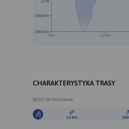
22 m
-10026 m
-20076 m
0 m
1.2 km
CHARAKTERYSTYKA TRASY
2017-09-30
Gdańsk
Długość trasy:
5.2 km
205