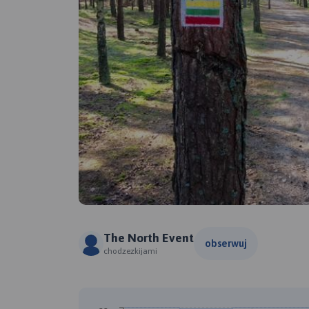
The North Event
obserwuj
chodzezkijami
A
B