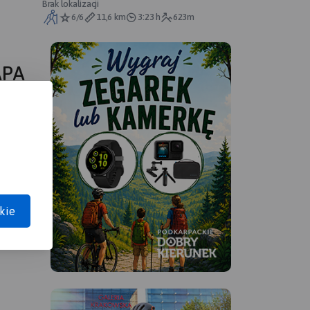
Brak lokalizacji
6/6
11,6 km
3:23 h
623m
APA
kie