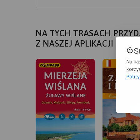
NA TYCH TRASACH PRZYD
Z NASZEJ APLIKACJI
S
Na na
korzys
Polit