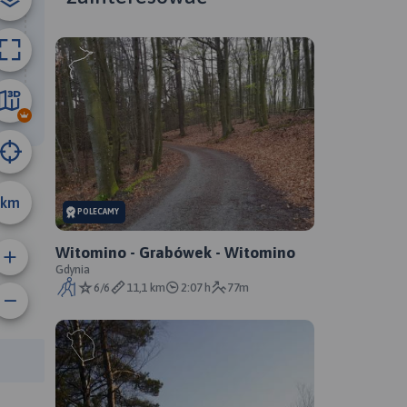
5.1 km
km
POLECAMY
Witomino - Grabówek - Witomino
Gdynia
6/6
11,1 km
2:07 h
77m
rasy: