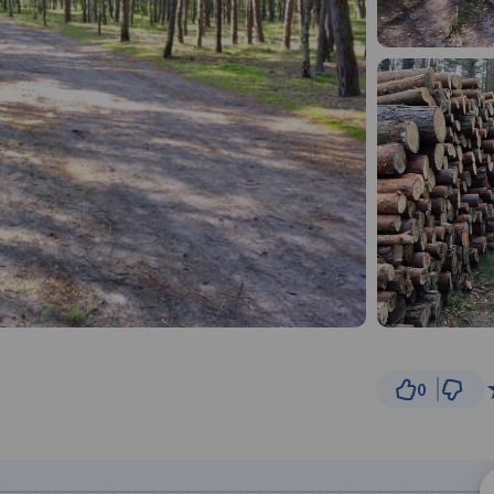
0
300 m
© Traseo Map
© OpenMapTiles
© OpenStreetMap cont