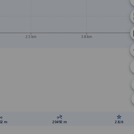
2.5 km
3.8 km
Suma przewyższeń:
Suma spadków:
Ocena t
02 m
20492 m
2.8/6