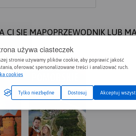
A CI SIĘ MAPOPRZEWODNIK LUB M
trona używa ciasteczek
szej stronie używamy plików cookie, aby poprawić jakość
tania, oferować spersonalizowane treści i analizować ruch.
yka cookies
Tylko niezbędne
Dostosuj
Akceptuj wszyst