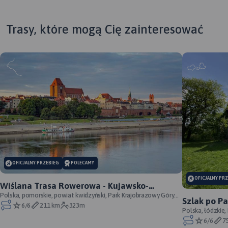
Trasy, które mogą Cię zainteresować
MAPA TURYSTYCZNA W
APLIKACJI TRASEO
OFICJALNY PRZEBIEG
POLECAMY
Krajoznawcza mapa Kujaw z
OFICJALNY PR
zaznaczonymi
Wiślana Trasa Rowerowa - Kujawsko-
najważniejszymi atrakcjami
Pomorskie - WTR prawobrzeżna - oficjalny
Polska, pomorskie, powiat kwidzyński, Park Krajobrazowy Góry
Szlak po P
turystycznymi w postaci
Łosiowe, powiat grudziądzki, Zespół Par
6/6
211 km
323m
przebieg
Łódzkich - 
Polska, łódzkie,
grafik. Mapa Kujawy to
Wzniesień Łódzk
6/6
7
doskonała propozycja