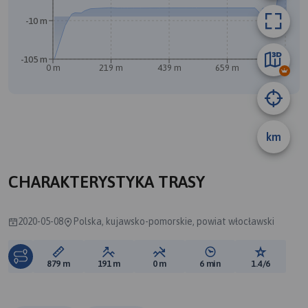
-10 m
A
B
-105 m
0 m
219 m
439 m
659 m
879 m
km
CHARAKTERYSTYKA TRASY
2020-05-08
Polska, kujawsko-pomorskie, powiat włocławski
Długość trasy:
Suma przewyższeń:
Suma spadków:
Średni czas potrzebny 
Ocena tras
879 m
191 m
0 m
6 min
1.4/6