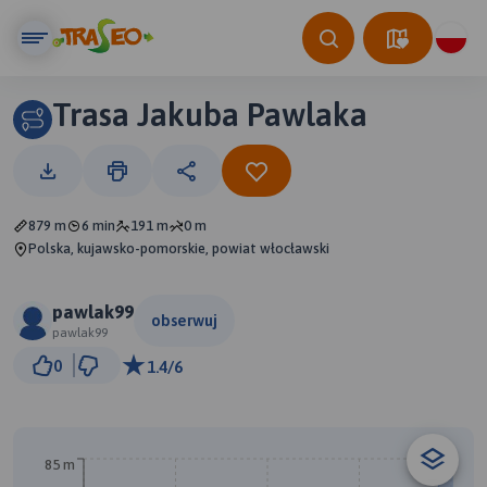
Trasa Jakuba Pawlaka
879 m
6 min
191 m
0 m
Polska, kujawsko-pomorskie, powiat włocławski
pawlak99
obserwuj
pawlak99
50 m
0
1.4/6
© Traseo Map
© OpenMapTiles
© OpenStreetMap contributors
85 m