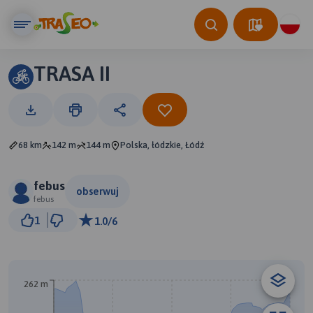
TRASA II
68 km
142 m
144 m
Polska, łódzkie, Łódź
febus
obserwuj
febus
5 km
1
1.0/6
© Traseo Map
© OpenMapTiles
© OpenStreetMap contributors
262 m