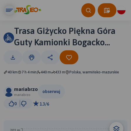
Trasa Giżycko Piękna Góra
Guty Kamionki Bogacko
Wrony Wilkasy17_06_2022
17:30
40 km
7 h 4 min
440 m
433 m
Polska, warmińsko-mazurskie
mariabrzo
obserwuj
mariabrzo
2 km
0
1.3/6
© Traseo Map
© OpenMapTiles
© OpenStreetMap contributors
201 m