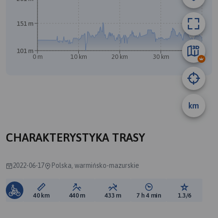
151 m
101 m
0 m
10 km
20 km
30 km
40 km
A
km
B
CHARAKTERYSTYKA TRASY
2022-06-17
Polska, warmińsko-mazurskie
Długość trasy:
Suma przewyższeń:
Suma spadków:
Średni czas potrzebny 
Ocena tras
40 km
440 m
433 m
7 h 4 min
1.3/6