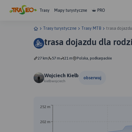
Trasy
Mapy turystyczne
PRO
Trasy turystyczne
Trasy MTB
trasa dojazdu
trasa dojazdu dla rodz
27 km
57 m
21 m
Polska, podkarpackie
Wojciech Kiełb
obserwuj
kielbwojciech
252 m
202 m