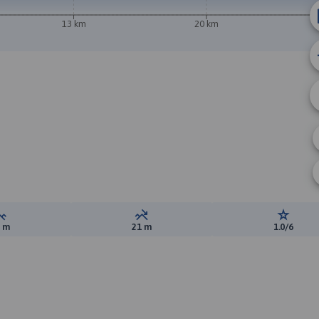
13 km
20 km
B
Suma przewyższeń:
Suma spadków:
Ocena t
7 m
21 m
1.0/6