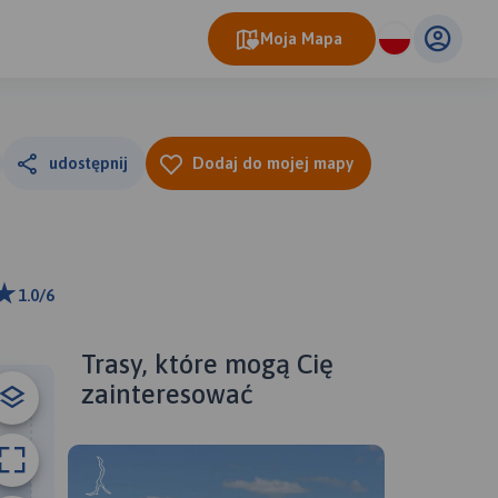
Moja Mapa
udostępnij
Dodaj do mojej mapy
1.0/6
ributors
Trasy, które mogą Cię
zainteresować