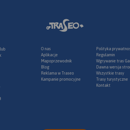
turystycznym, bogatym we
wspaniałe zabytki z różnych
Rok wydania: 2016
okresów historycznych.
O nas
Polityka prywatnoś
 lub
Aplikacje
Regulamin
:
Mapoprzewodnik
Wgrywanie tras Ga
Blog
Dawna wersja stro
Reklama w Traseo
Wszystkie trasy
Kampanie promocyjne
Trasy turystyczne
Kontakt
.
ą