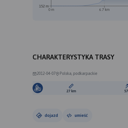
152 m
0 m
6.7 km
CHARAKTERYSTYKA TRASY
2012-04-07
Polska, podkarpackie
Długość trasy:
27 km
5
dojazd
umieść