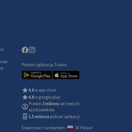
ci
rmin
Pobierz aplikację Traseo:
ny
4,8
w app store
4,8
w google play
Prawie
2 miliony
aktywnych
użytkowników
1.5 miliona
pobrań aplikacji
Stworzone z serduchem
W Polsce