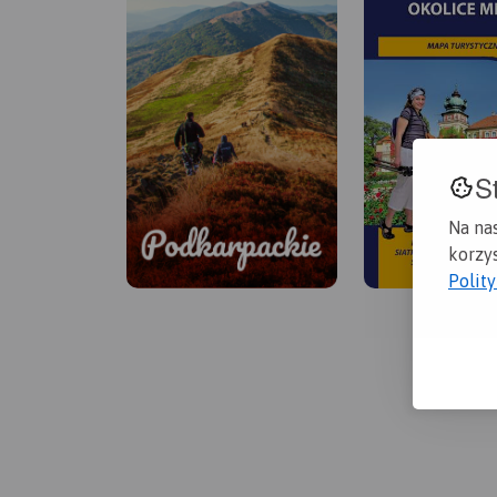
S
Na na
korzys
Polit