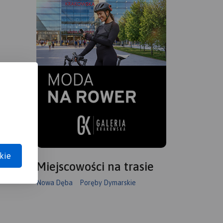
kie
Miejscowości na trasie
Nowa Dęba
Poręby Dymarskie