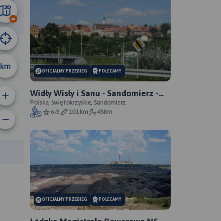
27 km
km
OFICJALNY PRZEBIEG
POLECAMY
Widły Wisły i Sanu - Sandomierz -
Zawichost - Annopol - oficjalny
Polska, świętokrzyskie, Sandomierz
6/6
101 km
458m
przebieg
rasy:
OFICJALNY PRZEBIEG
POLECAMY