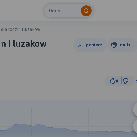
Odkryj
 dla rodzin i luzakow
in i luzakow
pobierz
drukuj
0
5 km
© Traseo Map
© OpenMapTiles
© OpenStreetMap cont
A