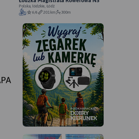
Łódzka Magistrala Rowerowa NS
Polska, łódzkie, Łódź
6/6
201 km
300m
APA