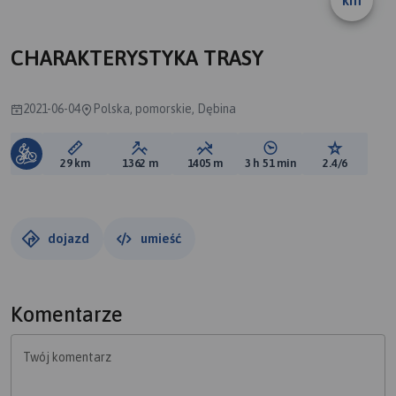
km
CHARAKTERYSTYKA TRASY
2021-06-04
Polska, pomorskie, Dębina
Długość trasy:
Suma przewyższeń:
Suma spadków:
Średni czas potrzebny 
Ocena tras
29 km
1362 m
1405 m
3 h 51 min
2.4/6
dojazd
umieść
Komentarze
Twój komentarz