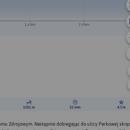
1.6 km
2.4 km
ewyższeń:
Suma spadków:
Średni czas potrzebny na pokon
Ocen
1351 m
52 min
4.7/6
Domu Zdrojowym. Następnie dobiegając do ulicy Parkowej skr