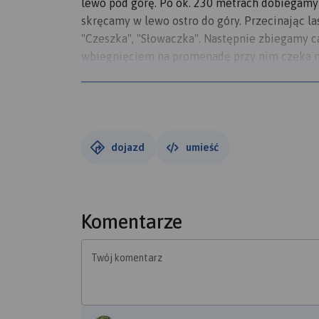
lewo pod górę. Po ok. 230 metrach dobiegamy
skręcamy w lewo ostro do góry. Przecinając l
"Czeszka", "Słowaczka". Następnie zbiegamy 
wbiegnięciem na promenadę przy nim czeka na
pomiarów ma 3200-3300 metrów.
dojazd
umieść
Komentarze
Twój komentarz