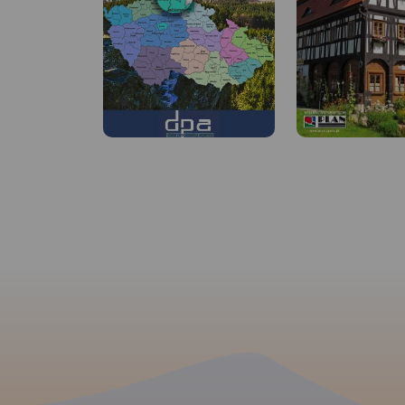
MAPA TURYSTYCZNA W
APLIKACJI TRASEO
Jedna z najdokładniejszych na
rynku map Gór Izerskich.
Zawiera najważniejsze grzbiety
zarówno po polskiej, jak i
czeskiej stronie Gór Izerskich
i Jizerskych hor. Mapa została
zaktualizowana w terenie i
zawiea najważniejsze atrakcje
turystyczne i krajoznawcze.
Oznaczono na niej szlaki
turystyczen: piesze i rowerowe
wraz z czasami przejść.
Rok
wydania 2022
MAPA TURYSTYCZNA
APLIKACJI TRASEO
MAPA TURYSTYCZNA W