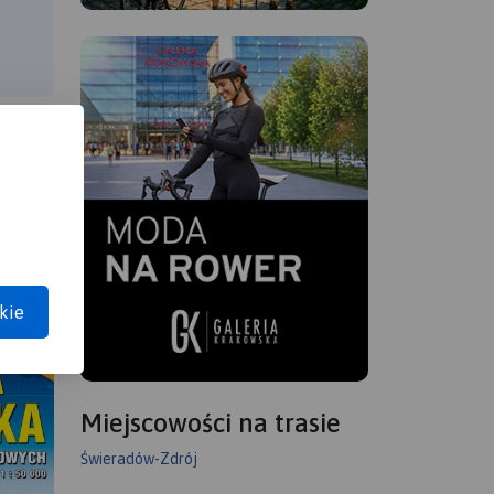
APA
kie
Miejscowości na trasie
Świeradów-Zdrój