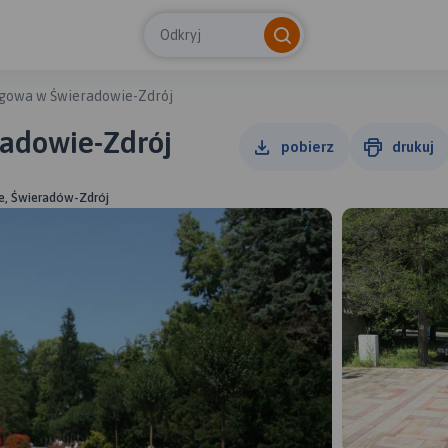
Odkryj
egowa w Świeradowie-Zdrój
radowie-Zdrój
pobierz
drukuj
ie, Świeradów-Zdrój