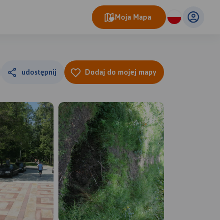
Moja Mapa
udostępnij
Dodaj do mojej mapy