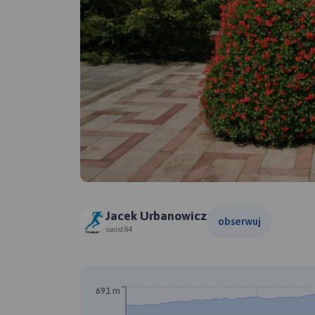
Jacek Urbanowicz
obserwuj
swist84
691 m