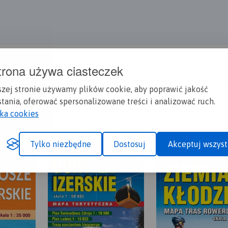
trona używa ciasteczek
A CI SIĘ MAPOPRZEWODNIK LUB M
szej stronie używamy plików cookie, aby poprawić jakość
tania, oferować spersonalizowane treści i analizować ruch.
yka cookies
Tylko niezbędne
Dostosuj
Akceptuj wszyst