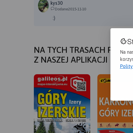
kys30
Dodane2015-11-10
:)
S
NA TYCH TRASACH PRZYD
Na na
Z NASZEJ APLIKACJI
korzys
Polit