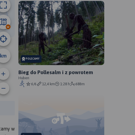
3.3 km
km
POLECAMY
Bieg do Pollesalm i z powrotem
Huben
6/6
12,4 km
1:28 h
688m
anie trasy:
a trasy:
ęcamy w