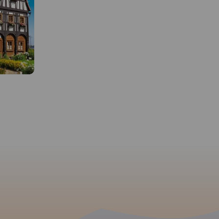
MAPA TURYSTYCZNA W
APLIKACJI TRASEO
MAPA TURYSTYCZNA W
Mapa szlaków rowerow
APLIKACJI TRASEO
Ziemi Kłodzkiej. Zazna
Mapa turystyczna "Góry
najważniejsze atrakcje
Izerskie" przedstawia duży
przyrodnicze, turystycz
obszar polskiej i czeskiej części
informacje praktyczne.
tych gór. Granicę mapy na
wydania 2020
zachodzie wyznacza czeski
Liberec, na północy Gryfów
Śląski, a na wschodzie
fragment Parku
Krajobrazowego Doliny Bobru.
Na mapie znajdują się także
Szklarska Poręba, Jakuszyce
oraz Harrachov.
Rok wydania
2020
 W