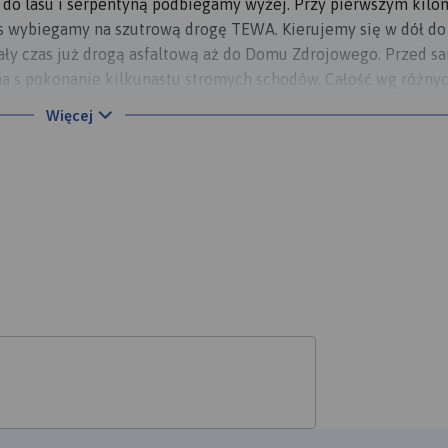
 do lasu i serpentyną podbiegamy wyżej. Przy pierwszym kilo
as wybiegamy na szutrową drogę TEWA. Kierujemy się w dół do
cały czas już drogą asfaltową aż do Domu Zdrojowego. Przed 
 s pokonanie kilkunastu stromych schodów. Całość wg różny
Więcej