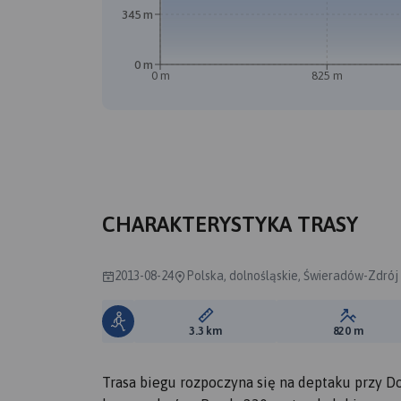
345 m
0 m
0 m
825 m
CHARAKTERYSTYKA TRASY
2013-08-24
Polska, dolnośląskie, Świeradów-Zdrój
Długość trasy:
Suma prz
3.3 km
820 m
Trasa biegu rozpoczyna się na deptaku przy 