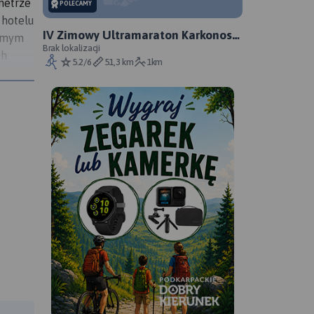
metrze
POLECAMY
 hotelu
IV Zimowy Ultramaraton Karkonoski
samym
im. Tomka Kowalskiego
Brak lokalizacji
ch
5.2/6
51,3 km
1km