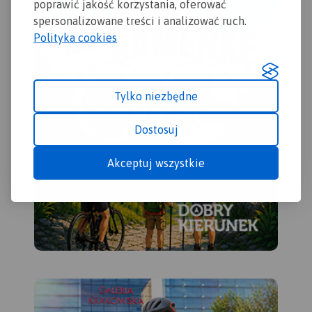
Jezioro Blizno na południu
poprawić jakość korzystania, oferować
oraz Pogorzelec na
spersonalizowane treści i analizować ruch.
wschodzie.
Polityka cookies
Jest to region o wyjątkowo
urokliwych krajobrazach.
Zawdzięczamy je ostatniemu
zlodowaceniu, po którym
Tylko niezbędne
topniejące masy lodu i
polodowcowe wody
Dostosuj
ukształtowały morenowe
wzniesienia porozdzielane
Akceptuj wszystkie
głębokimi dolinami
rzecznymi i jeziorami z
największym jeziorem
Suwalszczyzny – Wigrami i
najgłębszym polskim
jeziorem – Hańczą na czele.
Polodowcową pamiątką są
liczne, okazałe głazy
tworzące głazowiska,
przetransportowane tu ze
Skandynawii. Uroku dodają