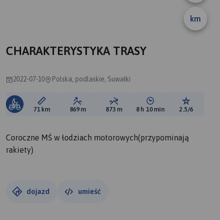
km
CHARAKTERYSTYKA TRASY
2022-07-10
Polska, podlaskie, Suwałki
Długość trasy:
Suma przewyższeń:
Suma spadków:
Średni czas potrzebny 
Ocena tras
71 km
869 m
873 m
8 h 10 min
2.5/6
Coroczne MŚ w łodziach motorowych(przypominają
rakiety)
dojazd
umieść