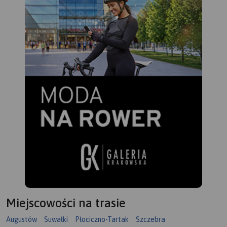
rozległe kompleksy Puszczy
Augustowskiej, okalającej
większą część linii brzegowej
Jeziora Wigry.
Obszar ten to idealne miejsce
dla amatorów sportów
wodnych. Dużą
popularnością cieszą się
spływy kajakowe Czarną
Hańczą. Warto również
wybrać się na spacery i
wycieczki rowerowe po
Wigierskim Parku
Narodowym i Suwalskim
Parku Krajobrazowym.
Rok
wydania 2023
Miejscowości na trasie
Augustów
Suwałki
Płociczno-Tartak
Szczebra