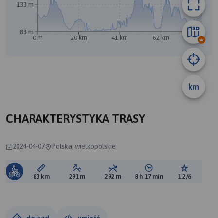
133 m
83 m
0 m
20 km
41 km
62 km
83 km
km
CHARAKTERYSTYKA TRASY
2024-04-07
Polska, wielkopolskie
Długość trasy:
Suma przewyższeń:
Suma spadków:
Średni czas potrzebny 
Ocena tras
83 km
291 m
292 m
8 h 17 min
1.2/6
dojazd
umieść