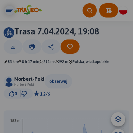
Trasa 7.04.2024, 19:08
83 km
8 h 17 min
291 m
292 m
Polska, wielkopolskie
Norbert-Poki
obserwuj
Norbert-Poki
5 km
0
1.2/6
© Traseo Map
© OpenMapTiles
© OpenStreetMap contributors
B
A
183 m