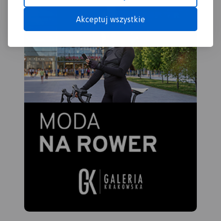
podróżujących samochodem
Akceptuj wszystkie
po Słowacji i Czechach
(m.in.: wybrane przepisy
drogowe, wymagane
dokumenty, obowiązkowe
wyposażenie samochodu,
rodzaje winiet).
Mapę offline można zakupić
w aplikacji Traseo na
urządzenia mobilne.
Rok
wydania 2020