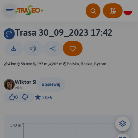
Trasa 30_09_2023 17:42
4 km
58 min
197 m
205 m
Polska, śląskie, Bytom
Wiktor Si
obserwuj
Viko
200 m
0
1.0/6
© Traseo Map
© OpenMapTiles
© OpenStreetMap contributors
A
B
343 m