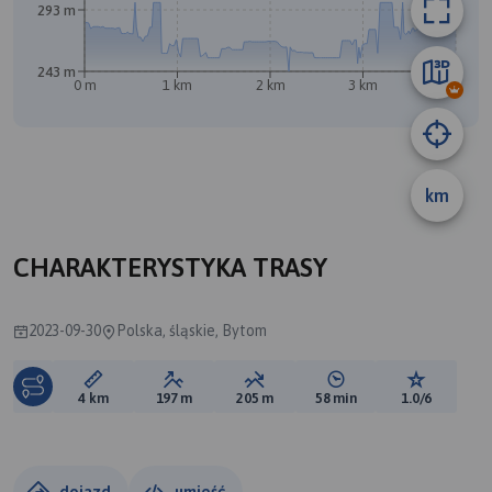
293 m
243 m
0 m
1 km
2 km
3 km
4 km
km
CHARAKTERYSTYKA TRASY
2023-09-30
Polska, śląskie, Bytom
Długość trasy:
Suma przewyższeń:
Suma spadków:
Średni czas potrzebny 
Ocena tras
4 km
197 m
205 m
58 min
1.0/6
dojazd
umieść