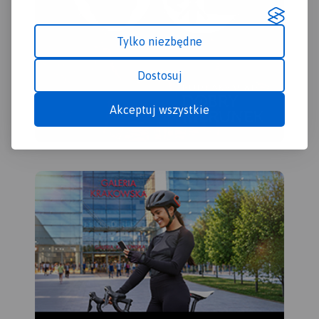
techniki, obiekty militarne,
cuda przyrody, wyróżniające
Tylko niezbędne
się miejsca widokowe i
panoramy. Mapę offline
można zakupić w aplikacji
Dostosuj
Traseo na urządzenia
mobilne.
Rok wydania 2022
Akceptuj wszystkie