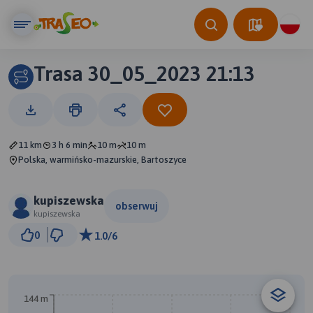
Trasa 30_05_2023 21:13
11 km
3 h 6 min
10 m
10 m
Polska, warmińsko-mazurskie, Bartoszyce
kupiszewska
obserwuj
kupiszewska
500 m
0
1.0/6
© Traseo Map
© OpenMapTiles
© OpenStreetMap contributors
144 m