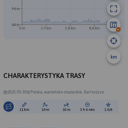
B
94 m
44 m
0 m
2.9 km
5.8 km
8.8 km
11 km
A
km
CHARAKTERYSTYKA TRASY
2023-05-30
Polska, warmińsko-mazurskie, Bartoszyce
Długość trasy:
Suma przewyższeń:
Suma spadków:
Średni czas potrzebny 
Ocena tras
11 km
10 m
10 m
3 h 6 min
1.0/6